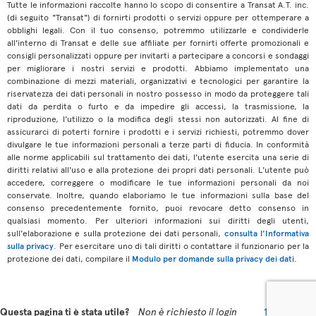
Tutte le informazioni raccolte hanno lo scopo di consentire a Transat A.T. inc.
(di seguito "Transat") di fornirti prodotti o servizi oppure per ottemperare a
obblighi legali. Con il tuo consenso, potremmo utilizzarle e condividerle
all'interno di Transat e delle sue affiliate per fornirti offerte promozionali e
consigli personalizzati oppure per invitarti a partecipare a concorsi e sondaggi
per migliorare i nostri servizi e prodotti. Abbiamo implementato una
combinazione di mezzi materiali, organizzativi e tecnologici per garantire la
riservatezza dei dati personali in nostro possesso in modo da proteggere tali
dati da perdita o furto e da impedire gli accessi, la trasmissione, la
riproduzione, l'utilizzo o la modifica degli stessi non autorizzati. Al fine di
assicurarci di poterti fornire i prodotti e i servizi richiesti, potremmo dover
divulgare le tue informazioni personali a terze parti di fiducia. In conformità
alle norme applicabili sul trattamento dei dati, l'utente esercita una serie di
diritti relativi all'uso e alla protezione dei propri dati personali. L'utente può
accedere, correggere o modificare le tue informazioni personali da noi
conservate. Inoltre, quando elaboriamo le tue informazioni sulla base del
consenso precedentemente fornito, puoi revocare detto consenso in
qualsiasi momento. Per ulteriori informazioni sui diritti degli utenti,
sull'elaborazione e sulla protezione dei dati personali,
consulta l'Informativa
sulla privacy
. Per esercitare uno di tali diritti o contattare il funzionario per la
protezione dei dati, compilare il
Modulo per domande sulla privacy dei dati
.
Questa pagina ti è stata utile?
Non è richiesto il login
17
11