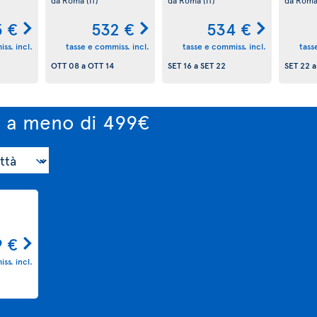
5 €
532 €
534 €
ss. incl.
tasse e commiss. incl.
tasse e commiss. incl.
tass
OTT 08
a
OTT 14
SET 16
a
SET 22
SET 22
o a meno di 499€
9 €
ss. incl.