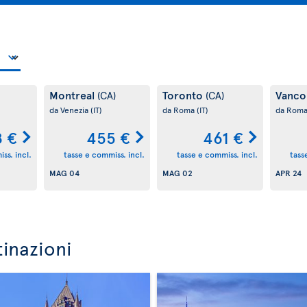
Montreal
Toronto
Vanco
(CA)
(CA)
da Venezia
(IT)
da Roma
(IT)
da Rom
 €
455 €
461 €
ss. incl.
tasse e commiss. incl.
tasse e commiss. incl.
tass
MAG 04
MAG 02
APR 24
tinazioni