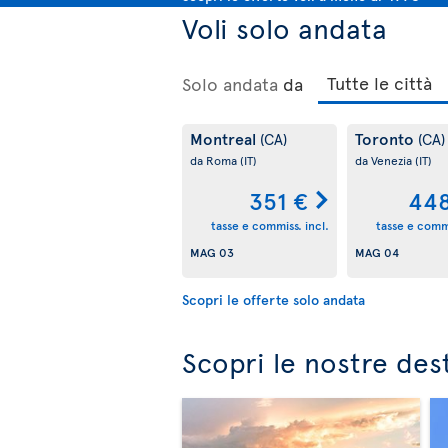
Voli solo andata
Solo andata
da
Montreal
Toronto
(CA)
(CA)
da Roma
(IT)
da Venezia
(IT)
351 €
448
tasse e commiss. incl.
tasse e commi
MAG 03
MAG 04
Scopri le offerte solo andata
Scopri le nostre des