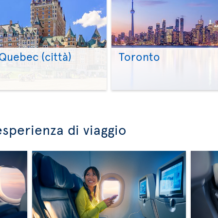
Quebec (città)
Toronto
>
>
esperienza di viaggio