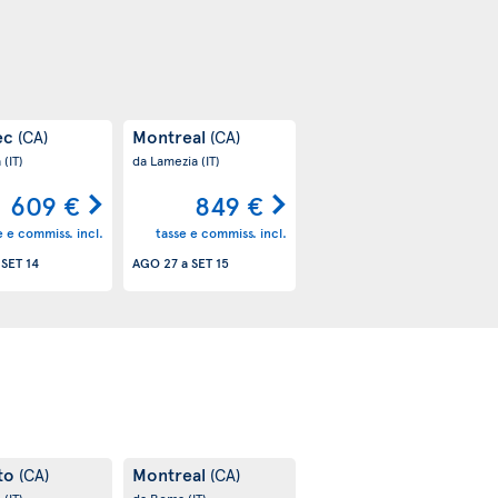
ec
Montreal
(CA)
(CA)
a
(IT)
da Lamezia
(IT)
609 €
849 €
e e commiss. incl.
tasse e commiss. incl.
a
SET 14
AGO 27
a
SET 15
to
Montreal
(CA)
(CA)
a
(IT)
da Roma
(IT)