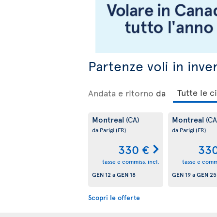
Partenze voli in inve
Andata e ritorno
da
Montreal
Montreal
(CA)
(CA
da Parigi
(FR)
da Parigi
(FR)
330 €
330
tasse e commiss. incl.
tasse e commi
GEN 12
a
GEN 18
GEN 19
a
GEN 25
Scopri le offerte