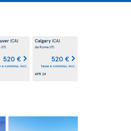
uver
Calgary
(CA)
(CA)
a
(IT)
da Roma
(IT)
520 €
520 €
e e commiss. incl.
tasse e commiss. incl.
APR 24