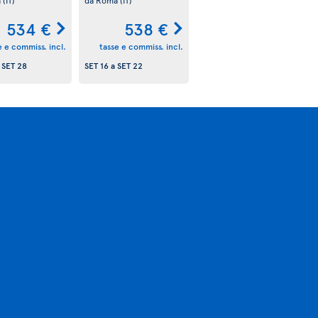
534 €
538 €
e e commiss. incl.
tasse e commiss. incl.
a
SET 28
SET 16
a
SET 22