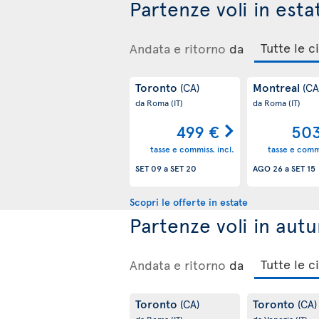
Partenze voli in esta
Andata e ritorno
da
Toronto
Montreal
(CA)
(CA
da Roma
(IT)
da Roma
(IT)
499 €
503
tasse e commiss. incl.
tasse e commi
SET 09
a
SET 20
AGO 26
a
SET 15
Scopri le offerte in estate
Partenze voli in aut
Andata e ritorno
da
Toronto
Toronto
(CA)
(CA)
da Roma
(IT)
da Venezia
(IT)