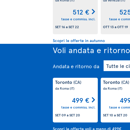
512 €
52
tasse e commiss. incl.
tasse e commi
SET 16
a
SET 22
OTT 13
a
OTT 19
Scopri le offerte in autunno
Voli andata e ritorn
Andata e ritorno
da
Toronto
Toronto
(CA)
(CA)
da Roma
(IT)
da Roma
(IT)
499 €
49
tasse e commiss. incl.
tasse e commi
SET 09
a
SET 20
SET 10
a
SET 20
Scopri le offerte voli a meno di 499€