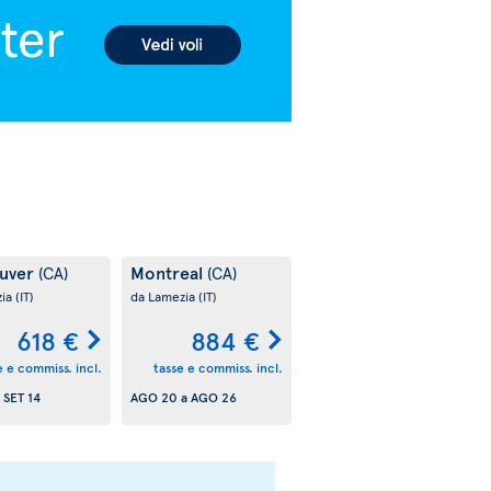
uver
Montreal
(CA)
(CA)
zia
(IT)
da Lamezia
(IT)
618 €
884 €
e e commiss. incl.
tasse e commiss. incl.
a
SET 14
AGO 20
a
AGO 26