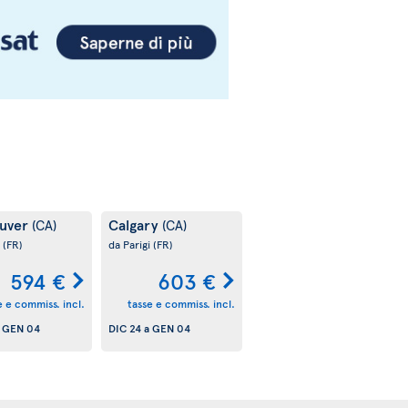
uver
Calgary
(CA)
(CA)
i
(FR)
da Parigi
(FR)
594 €
603 €
e e commiss. incl.
tasse e commiss. incl.
a
GEN 04
DIC 24
a
GEN 04