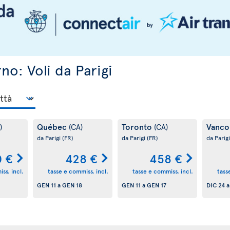
rno: Voli da Parigi
Québec
Toronto
Vanco
)
(CA)
(CA)
da Parigi
(FR)
da Parigi
(FR)
da Parig
 €
428 €
458 €
ss. incl.
tasse e commiss. incl.
tasse e commiss. incl.
tass
GEN 11
a
GEN 18
GEN 11
a
GEN 17
DIC 24