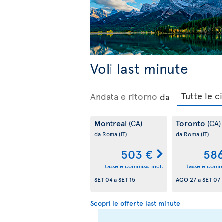
Voli last minute
Andata e ritorno
da
Montreal
Toronto
(CA)
(CA)
da Roma
(IT)
da Roma
(IT)
503 €
586
tasse e commiss. incl.
tasse e commi
SET 04
a
SET 15
AGO 27
a
SET 07
Scopri le offerte last minute