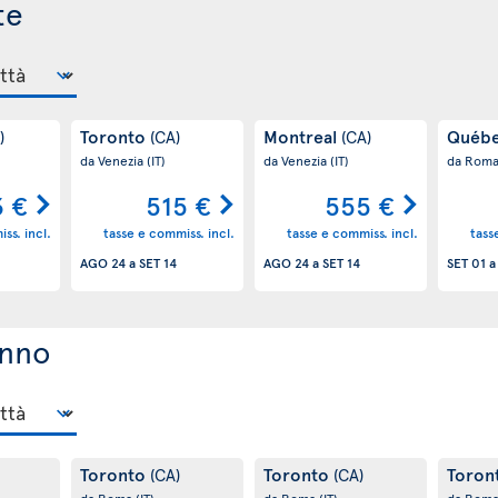
te
Toronto
Montreal
Québ
)
(CA)
(CA)
da Venezia
(IT)
da Venezia
(IT)
da Rom
 €
515 €
555 €
ss. incl.
tasse e commiss. incl.
tasse e commiss. incl.
tass
AGO 24
a
SET 14
AGO 24
a
SET 14
SET 01
unno
Toronto
Toronto
Toron
(CA)
(CA)
da Roma
(IT)
da Roma
(IT)
da Rom