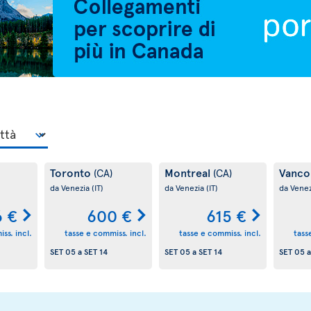
Toronto
Montreal
Vanco
(CA)
(CA)
da Venezia
(IT)
da Venezia
(IT)
da Vene
 €
600 €
615 €
ss. incl.
tasse e commiss. incl.
tasse e commiss. incl.
tass
SET 05
a
SET 14
SET 05
a
SET 14
SET 05