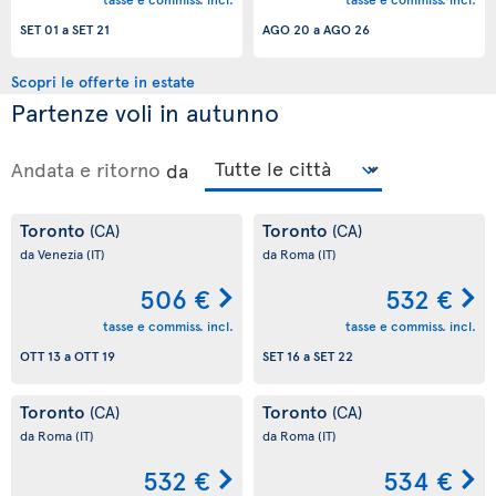
SET 01
a
SET 21
AGO 20
a
AGO 26
Scopri le offerte in estate
Partenze voli in autunno
Andata e ritorno
da
Toronto
Toronto
(CA)
(CA)
da Venezia
(IT)
da Roma
(IT)
506 €
532 €
tasse e commiss. incl.
tasse e commiss. incl.
OTT 13
a
OTT 19
SET 16
a
SET 22
Toronto
Toronto
(CA)
(CA)
da Roma
(IT)
da Roma
(IT)
532 €
534 €