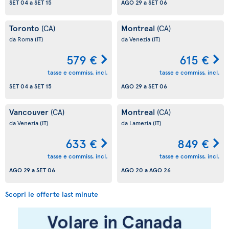
SET 04
a
SET 15
AGO 29
a
SET 06
Toronto
Montreal
(CA)
(CA)
da Roma
(IT)
da Venezia
(IT)
579 €
615 €
tasse e commiss. incl.
tasse e commiss. incl.
SET 04
a
SET 15
AGO 29
a
SET 06
Vancouver
Montreal
(CA)
(CA)
da Venezia
(IT)
da Lamezia
(IT)
633 €
849 €
tasse e commiss. incl.
tasse e commiss. incl.
AGO 29
a
SET 06
AGO 20
a
AGO 26
Scopri le offerte last minute