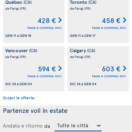
Québec
Toronto
(CA)
(CA)
da Parigi
(FR)
da Parigi
(FR)
428 €
458 €
tasse e commiss. incl.
tasse e commiss. incl.
GEN 11
a
GEN 18
GEN 11
a
GEN 17
Vancouver
Calgary
(CA)
(CA)
da Parigi
(FR)
da Parigi
(FR)
594 €
603 €
tasse e commiss. incl.
tasse e commiss. incl.
DIC 24
a
GEN 04
DIC 24
a
GEN 04
Scopri le offerte
Partenze voli in estate
Andata e ritorno
da