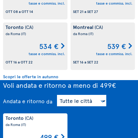
tasse e commiss. incl.
tasse e commiss. incl.
OTT 08
a
OTT 14
SET 21
a
SET 27
Toronto
Montreal
(CA)
(CA)
da Roma
(IT)
da Roma
(IT)
534 €
539 €
tasse e commiss. incl.
tasse e commiss. incl.
OTT 16
a
OTT 22
SET 16
a
SET 22
Scopri le offerte in autunno
Voli andata e ritorno a meno di 499€
Andata e ritorno
da
Toronto
(CA)
da Roma
(IT)
499 €