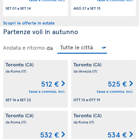
SET 01
a
SET 14
AGO 27
a
SET 15
Scopri le offerte in estate
Partenze voli in autunno
Andata e ritorno
da
Toronto
Toronto
(CA)
(CA)
da Roma
(IT)
da Venezia
(IT)
512 €
525 €
tasse e commiss. incl.
tasse e commiss. incl.
SET 16
a
SET 22
OTT 13
a
OTT 19
Toronto
Toronto
(CA)
(CA)
da Roma
(IT)
da Roma
(IT)
532 €
534 €