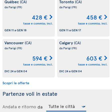
Québec
Toronto
(CA)
(CA)
da Parigi
(FR)
da Parigi
(FR)
428 €
458 €
tasse e commiss. incl.
tasse e commiss. incl.
GEN 11
a
GEN 18
GEN 11
a
GEN 17
Vancouver
Calgary
(CA)
(CA)
da Parigi
(FR)
da Parigi
(FR)
594 €
603 €
tasse e commiss. incl.
tasse e commiss. incl.
DIC 24
a
GEN 04
DIC 24
a
GEN 04
Scopri le offerte
Partenze voli in estate
Andata e ritorno
da