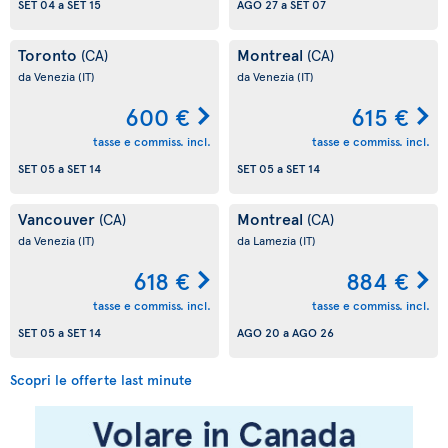
SET 04
a
SET 15
AGO 27
a
SET 07
Toronto
Montreal
(CA)
(CA)
da Venezia
(IT)
da Venezia
(IT)
600 €
615 €
tasse e commiss. incl.
tasse e commiss. incl.
SET 05
a
SET 14
SET 05
a
SET 14
Vancouver
Montreal
(CA)
(CA)
da Venezia
(IT)
da Lamezia
(IT)
618 €
884 €
tasse e commiss. incl.
tasse e commiss. incl.
SET 05
a
SET 14
AGO 20
a
AGO 26
Scopri le offerte last minute