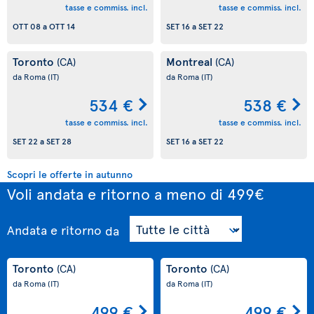
tasse e commiss. incl.
tasse e commiss. incl.
OTT 08
a
OTT 14
SET 16
a
SET 22
Toronto
Montreal
(CA)
(CA)
da Roma
(IT)
da Roma
(IT)
534 €
538 €
tasse e commiss. incl.
tasse e commiss. incl.
SET 22
a
SET 28
SET 16
a
SET 22
Scopri le offerte in autunno
Voli andata e ritorno a meno di 499€
Andata e ritorno
da
Toronto
Toronto
(CA)
(CA)
da Roma
(IT)
da Roma
(IT)
499 €
499 €