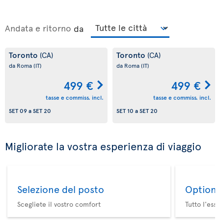
Andata e ritorno
da
Toronto
Toronto
(CA)
(CA)
da Roma
(IT)
da Roma
(IT)
499 €
499 €
tasse e commiss. incl.
tasse e commiss. incl.
SET 09
a
SET 20
SET 10
a
SET 20
Migliorate la vostra esperienza di viaggio
Selezione del posto
Option 
Scegliete il vostro comfort
Tutto l'ess