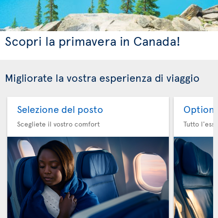
Scopri la primavera in Canada!
Migliorate la vostra esperienza di viaggio
Selezione del posto
Option 
Scegliete il vostro comfort
Tutto l'ess