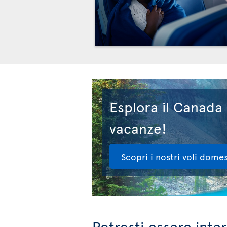
Esplora il Canada
vacanze!
Scopri i nostri voli domes
Potresti essere inte