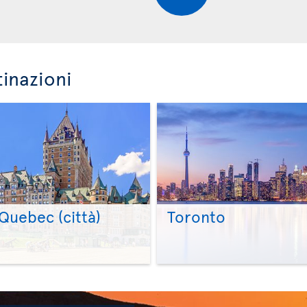
tinazioni
Quebec (città)
Toronto
>
>