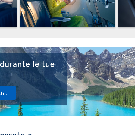
 durante le tue
tici
ressato a