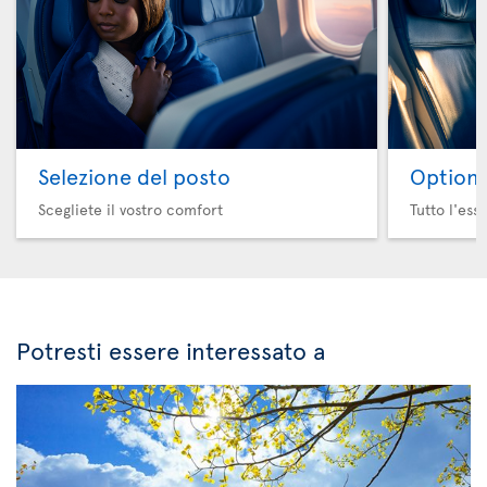
Selezione del posto
Option 
Scegliete il vostro comfort
Tutto l'ess
Potresti essere interessato a