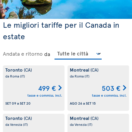
Le migliori tariffe per il Canada in
estate
Andata e ritorno
da
Toronto
Montreal
(CA)
(CA)
da Roma
(IT)
da Roma
(IT)
499 €
503 €
tasse e commiss. incl.
tasse e commiss. incl.
SET 09
a
SET 20
AGO 26
a
SET 15
Toronto
Montreal
(CA)
(CA)
da Venezia
(IT)
da Venezia
(IT)