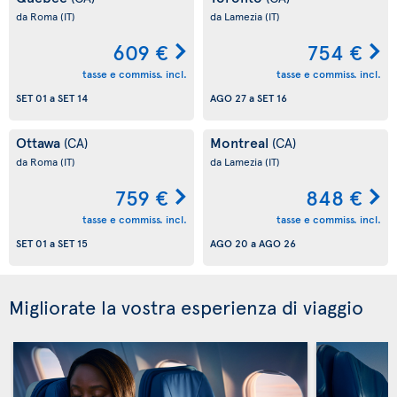
da Roma
(IT)
da Lamezia
(IT)
609 €
754 €
tasse e commiss. incl.
tasse e commiss. incl.
SET 01
a
SET 14
AGO 27
a
SET 16
Ottawa
Montreal
(CA)
(CA)
da Roma
(IT)
da Lamezia
(IT)
759 €
848 €
tasse e commiss. incl.
tasse e commiss. incl.
SET 01
a
SET 15
AGO 20
a
AGO 26
Migliorate la vostra esperienza di viaggio