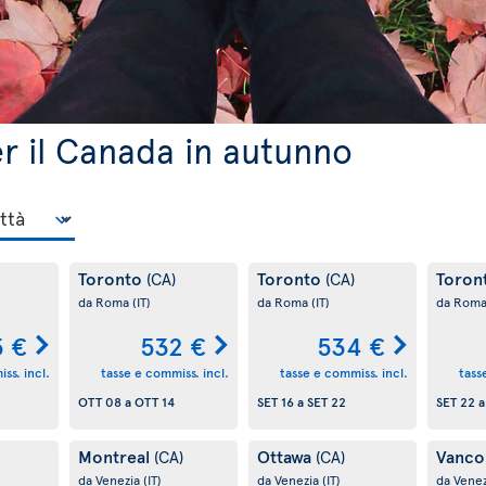
per il Canada in autunno
Toronto
Toronto
Toron
(CA)
(CA)
da Roma
(IT)
da Roma
(IT)
da Rom
5 €
532 €
534 €
ss. incl.
tasse e commiss. incl.
tasse e commiss. incl.
tass
OTT 08
a
OTT 14
SET 16
a
SET 22
SET 22
Montreal
Ottawa
Vanco
(CA)
(CA)
da Venezia
(IT)
da Venezia
(IT)
da Vene