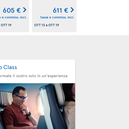
605 €
611 €
e e commiss. incl.
tasse e commiss. incl.
a
OTT 19
OTT 13
a
OTT 19
b Class
ormate il vostro volo in un'esperienza