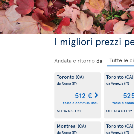
I migliori prezzi 
Andata e ritorno
da
Toronto
Toronto
(CA)
(CA)
da Roma
(IT)
da Venezia
(IT)
512 €
52
tasse e commiss. incl.
tasse e commi
SET 16
a
SET 22
OTT 13
a
OTT 19
Montreal
Toronto
(CA)
(CA)
da Roma
(IT)
da Venezia
(IT)