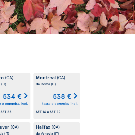
to
Montreal
(CA)
(CA)
a
(IT)
da Roma
(IT)
534 €
538 €
e e commiss. incl.
tasse e commiss. incl.
a
SET 28
SET 16
a
SET 22
uver
Halifax
(CA)
(CA)
zia
(IT)
da Venezia
(IT)