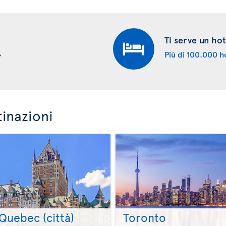
Ti serve un hot
Più di 100.000 ho
tinazioni
Quebec (città)
Toronto