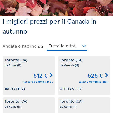
I migliori prezzi per il Canada in
autunno
Andata e ritorno
da
Toronto
Toronto
(CA)
(CA)
da Roma
(IT)
da Venezia
(IT)
512 €
525 €
tasse e commiss. incl.
tasse e commiss. incl.
SET 16
a
SET 22
OTT 13
a
OTT 19
Toronto
Toronto
(CA)
(CA)
da Roma
(IT)
da Roma
(IT)