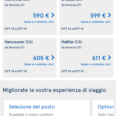
da Venezia
(IT)
da Venezia
(IT)
590 €
599 €
tasse e commiss. incl.
tasse e commiss. incl.
OTT 13
a
OTT 19
OTT 13
a
OTT 19
Vancouver
Halifax
(CA)
(CA)
da Venezia
(IT)
da Venezia
(IT)
605 €
611 €
tasse e commiss. incl.
tasse e commiss. incl.
OTT 13
a
OTT 19
OTT 13
a
OTT 19
Migliorate la vostra esperienza di viaggio
Selezione del posto
Option 
Scegliete il vostro comfort
Tutto l'ess