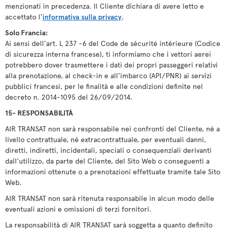
menzionati in precedenza. Il Cliente dichiara di avere letto e
accettato l'
informativa sulla privacy
.
Solo Francia:
Ai sensi dell'art. L 237 -6 del Code de sécurité intérieure (Codice
di sicurezza interna francese), ti informiamo che i vettori aerei
potrebbero dover trasmettere i dati dei propri passeggeri relativi
alla prenotazione, al check-in e all'imbarco (API/PNR) ai servizi
pubblici francesi, per le finalità e alle condizioni definite nel
decreto n. 2014-1095 del 26/09/2014.
15- RESPONSABILITÀ
AIR TRANSAT non sarà responsabile nei confronti del Cliente, né a
livello contrattuale, né extracontrattuale, per eventuali danni,
diretti, indiretti, incidentali, speciali o consequenziali derivanti
dall'utilizzo, da parte del Cliente, del Sito Web o conseguenti a
informazioni ottenute o a prenotazioni effettuate tramite tale Sito
Web.
AIR TRANSAT non sarà ritenuta responsabile in alcun modo delle
eventuali azioni e omissioni di terzi fornitori.
La responsabilità di AIR TRANSAT sarà soggetta a quanto definito