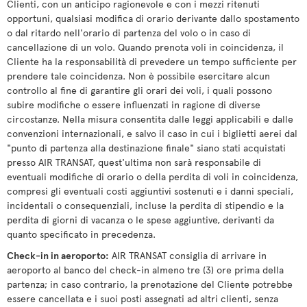
Clienti, con un anticipo ragionevole e con i mezzi ritenuti
opportuni, qualsiasi modifica di orario derivante dallo spostamento
o dal ritardo nell'orario di partenza del volo o in caso di
cancellazione di un volo. Quando prenota voli in coincidenza, il
Cliente ha la responsabilità di prevedere un tempo sufficiente per
prendere tale coincidenza. Non è possibile esercitare alcun
controllo al fine di garantire gli orari dei voli, i quali possono
subire modifiche o essere influenzati in ragione di diverse
circostanze. Nella misura consentita dalle leggi applicabili e dalle
convenzioni internazionali, e salvo il caso in cui i biglietti aerei dal
"punto di partenza alla destinazione finale" siano stati acquistati
presso AIR TRANSAT, quest'ultima non sarà responsabile di
eventuali modifiche di orario o della perdita di voli in coincidenza,
compresi gli eventuali costi aggiuntivi sostenuti e i danni speciali,
incidentali o consequenziali, incluse la perdita di stipendio e la
perdita di giorni di vacanza o le spese aggiuntive, derivanti da
quanto specificato in precedenza.
Check-in in aeroporto:
AIR TRANSAT consiglia di arrivare in
aeroporto al banco del check-in almeno tre (3) ore prima della
partenza; in caso contrario, la prenotazione del Cliente potrebbe
essere cancellata e i suoi posti assegnati ad altri clienti, senza