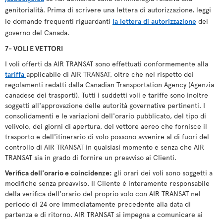
genitorialità. Prima di scrivere una lettera di autorizzazione, leggi
le domande frequenti riguardanti
la lettera di autorizzazione
del
governo del Canada.
7- VOLI E VETTORI
I voli offerti da AIR TRANSAT sono effettuati conformemente alla
tariffa
applicabile di AIR TRANSAT, oltre che nel rispetto dei
regolamenti redatti dalla Canadian Transportation Agency (Agenzia
canadese dei trasporti). Tutti i suddetti voli e tariffe sono inoltre
soggetti all'approvazione delle autorità governative pertinenti. I
consolidamenti e le variazioni dell'orario pubblicato, del tipo di
velivolo, dei giorni di apertura, del vettore aereo che fornisce il
trasporto e dell'itinerario di volo possono avvenire al di fuori del
controllo di AIR TRANSAT in qualsiasi momento e senza che AIR
TRANSAT sia in grado di fornire un preavviso ai Clienti.
Verifica dell'orario e coincidenze:
gli orari dei voli sono soggetti a
modifiche senza preavviso. Il Cliente è interamente responsabile
della verifica dell'orario del proprio volo con AIR TRANSAT nel
periodo di 24 ore immediatamente precedente alla data di
partenza e di ritorno. AIR TRANSAT si impegna a comunicare ai