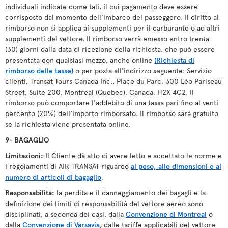
individuali indicate come tali, il cui pagamento deve essere
corrisposto dal momento dell'imbarco del passeggero. Il diritto al
rimborso non si applica ai supplementi per il carburante o ad altri
supplementi del vettore. Il rimborso verrà emesso entro trenta
(30) giorni dalla data di ricezione della richiesta, che può essere
presentata con qualsiasi mezzo, anche online
(Richiesta di
rimborso delle tasse)
o per posta all'indirizzo seguente: Servizio
clienti, Transat Tours Canada Inc., Place du Parc, 300 Léo Pariseau
Street, Suite 200, Montreal (Quebec), Canada, H2X 4C2. Il
rimborso può comportare l'addebito di una tassa pari fino al venti
percento (20%) dell'importo rimborsato. Il rimborso sarà gratuito
se la richiesta viene presentata online.
9- BAGAGLIO
Limitazioni:
Il Cliente dà atto di avere letto e accettato le norme e
i regolamenti di AIR TRANSAT riguardo
al peso, alle dimensioni e al
numero di articoli di bagaglio
.
Responsabilità:
la perdita e il danneggiamento dei bagagli e la
definizione dei limiti di responsabilità del vettore aereo sono
disciplinati, a seconda dei casi, dalla
Convenzione di Montreal
o
dalla
Convenzione di Varsavia
, dalle tariffe applicabili del vettore