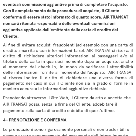
eventuali commissioni aggiuntive prima di completare l'acquisto.
Con il completamento della procedura di acquisto, il Cliente
conferma di essere stato informato di quanto sopra. AIR TRANSAT
non sarà ritenuta responsabile delle eventuali commissioni
aggiuntive applicate dall'emittente della carta di credito del
Cliente.
Al fine di evitare acquisti fraudolenti (ad esempio con una carta di
credito smarrita o con informazioni false), AIR TRANSAT si riserva il
diritto di richiedere ulteriori informazioni ai passeggeri e/o al
titolare della carta in qualsiasi momento dopo un acquisto, anche
al momento del check-in, in modo da verificare l'attendibilità
delle informazioni fornite al momento dell'acquisto. AIR TRANSAT
si riserva inoltre il diritto di richiedere una diversa forma di
pagamento nel caso in cui il Cliente non sia in grado di fornire in
maniera accurata le informazioni aggiuntive richieste.
Prenotando attraverso il Sito Web, il Cliente da atto e accetta che
AIR TRANSAT possa, senza la firma del Cliente, addebitare il
pagamento sulla carta di credito o debito di quest'ultimo.
4- PRENOTAZIONE E CONFERMA
Le prenotazioni sono rigorosamente personali e non trasferibili e
devono essere accompagnate dal pagamento dell'intero importo