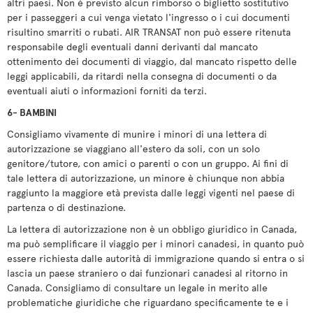
altri paesi. Non è previsto alcun rimborso o biglietto sostitutivo
per i passeggeri a cui venga vietato l'ingresso o i cui documenti
risultino smarriti o rubati. AIR TRANSAT non può essere ritenuta
responsabile degli eventuali danni derivanti dal mancato
ottenimento dei documenti di viaggio, dal mancato rispetto delle
leggi applicabili, da ritardi nella consegna di documenti o da
eventuali aiuti o informazioni forniti da terzi.
6- BAMBINI
Consigliamo vivamente di munire i minori di una lettera di
autorizzazione se viaggiano all'estero da soli, con un solo
genitore/tutore, con amici o parenti o con un gruppo. Ai fini di
tale lettera di autorizzazione, un minore è chiunque non abbia
raggiunto la maggiore età prevista dalle leggi vigenti nel paese di
partenza o di destinazione.
La lettera di autorizzazione non è un obbligo giuridico in Canada,
ma può semplificare il viaggio per i minori canadesi, in quanto può
essere richiesta dalle autorità di immigrazione quando si entra o si
lascia un paese straniero o dai funzionari canadesi al ritorno in
Canada. Consigliamo di consultare un legale in merito alle
problematiche giuridiche che riguardano specificamente te e i