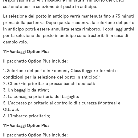
sostenuto per la selezione del posto in anticipo.
La selezione del posto in anticipo verrà mantenuta fino a 75 minuti
prima della partenza. Dopo questa scadenza, la selezione del posto
in anticipo potrà essere annullata senza rimborso. I costi aggiuntivi
per la selezione del posto in anticipo sono trasferibili in caso di
cambio volo.
11- Vantaggi Option Plus
Il pacchetto Option Plus include:
1. Selezione del posto in Economy Class (leggere Termini e
condizioni per la selezione del posto in anticipo);
2. Check-in prioritario presso banchi dedicati;
3. Un bagaglio da stiva*;
4. La consegna prioritaria del bagaglio;
5. L'accesso prioritario al controllo di sicurezza (Montreal e
Ottawa);
6. L'imbarco prioritario;
11- Vantaggi Option Plus
Il pacchetto Option Plus include: