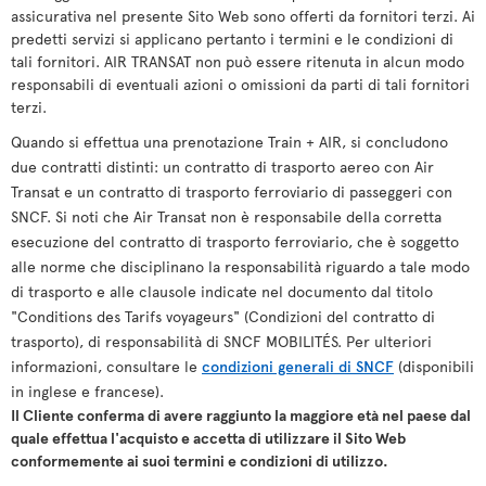
assicurativa nel presente Sito Web sono offerti da fornitori terzi. Ai
predetti servizi si applicano pertanto i termini e le condizioni di
tali fornitori. AIR TRANSAT non può essere ritenuta in alcun modo
responsabili di eventuali azioni o omissioni da parti di tali fornitori
terzi.
Quando si effettua una prenotazione Train + AIR, si concludono
due contratti distinti: un contratto di trasporto aereo con Air
Transat e un contratto di trasporto ferroviario di passeggeri con
SNCF. Si noti che Air Transat non è responsabile della corretta
esecuzione del contratto di trasporto ferroviario, che è soggetto
alle norme che disciplinano la responsabilità riguardo a tale modo
di trasporto e alle clausole indicate nel documento dal titolo
"Conditions des Tarifs voyageurs" (Condizioni del contratto di
trasporto), di responsabilità di SNCF MOBILITÉS. Per ulteriori
informazioni, consultare le
condizioni generali di SNCF
(disponibili
in inglese e francese).
Il Cliente conferma di avere raggiunto la maggiore età nel paese dal
quale effettua l'acquisto e accetta di utilizzare il Sito Web
conformemente ai suoi termini e condizioni di utilizzo.