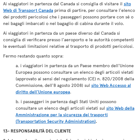
Ai viaggiatori in partenza dal Canada si consiglia di visitare il
sito
Web di Transport Canada
prima di partire, per consultare l'elenco
dei prodotti pericolosi che i passeggeri possono portare con sé o
nei bagagli imbarcati o nel bagaglio di cabina durante il volo.
Ai viaggiatori in partenza da un paese diverso dal Canada si
consiglia di verificare presso l'aeroporto e le autorità competenti
le eventuali limitazioni relative al trasporto di prodotti pericolosi.
Fermo restando quanto sopra:
a. i viaggiatori in partenza da un Paese membro dell'Unione
Europea possono consultare un elenco degli articoli vietati
(approvato ai sensi del regolamento (CE) n. 820/2008 della
Commissione, dell'8 agosto 2008) sul
sito Web Accesso al
diritto dell'Unione europea
.
b. i passeggeri in partenza dagli Stati Uniti possono
consultare un elenco degli articoli vietati sul
sito Web della
Amministrazione per la sicurezza dei trasporti
(Transportation Security Administration)
.
13- RESPONSABILITÀ DEL CLIENTE