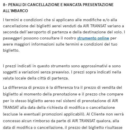
8- PENALI DI CANCELLAZIONE E MANCATA PRESENTAZIONE
ALL'IMBARCO
I termini e condizioni che si applicano alle modifiche e/o alla
cancellazione dei biglietti aerei venduti da AIR TRANSAT variano a
seconda dell'aeroporto di partenza e della destinazione del volo. I
passeggeri possono consultare il nostro
strumento online
per
avere maggiori informazioni sulle termini e condizioni del tuo
biglietto.
I prezzi indicati in questo strumento sono approssimativi e sono
soggetti a variazioni senza preavviso. I prezzi sopra indicati nella
valuta locale della città di partenza.
La differenza di prezzo è la differenza tra il prezzo di vendita del
biglietto al momento della prenotazione e il prezzo che compare
per lo stesso biglietto aereo nei sistemi di prenotazione di AIR
TRANSAT alla data della richiesta di modifica o cancellazione
(escluse le eventuali promozioni applicabili). Al Cliente non verrà
concesso alcun rimborso da parte di AIR TRANSAT qualora, alla
data di modifica o cancellazione, il prezzo del biglietto risultasse