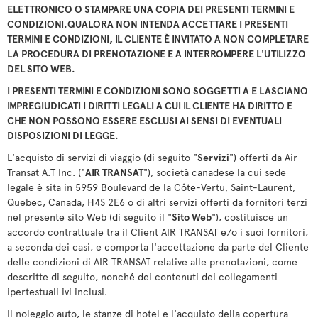
ELETTRONICO O STAMPARE UNA COPIA DEI PRESENTI TERMINI E
CONDIZIONI.
QUALORA NON INTENDA ACCETTARE I PRESENTI
TERMINI E CONDIZIONI, IL CLIENTE È INVITATO A NON COMPLETARE
LA PROCEDURA DI PRENOTAZIONE E A INTERROMPERE L'UTILIZZO
DEL SITO WEB.
I PRESENTI TERMINI E CONDIZIONI SONO SOGGETTI A E LASCIANO
IMPREGIUDICATI I DIRITTI LEGALI A CUI IL CLIENTE HA DIRITTO E
CHE NON POSSONO ESSERE ESCLUSI AI SENSI DI EVENTUALI
DISPOSIZIONI DI LEGGE.
L'acquisto di servizi di viaggio (di seguito "
Servizi
") offerti da Air
Transat A.T Inc. ("
AIR TRANSAT
"), società canadese la cui sede
legale è sita in 5959 Boulevard de la Côte-Vertu, Saint-Laurent,
Quebec, Canada, H4S 2E6 o di altri servizi offerti da fornitori terzi
nel presente sito Web (di seguito il "
Sito Web
"), costituisce un
accordo contrattuale tra il Client AIR TRANSAT e/o i suoi fornitori,
a seconda dei casi, e comporta l'accettazione da parte del Cliente
delle condizioni di AIR TRANSAT relative alle prenotazioni, come
descritte di seguito, nonché dei contenuti dei collegamenti
ipertestuali ivi inclusi.
Il noleggio auto, le stanze di hotel e l'acquisto della copertura