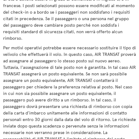
francese. I posti selezionati possono essere modificati al momento
del check-in o a bordo se i passeggeri non soddisfano i requisiti
citati in precedenza. Se il passeggero o una persona nel gruppo
del passeggero deve cambiare posto perché non soddisfa i
requisiti standard di sicurezza citati, non verrà offerto alcun
rimborso.
Per motivi operativi potrebbe essere necessario sostituire il tipo di
velivolo che effettuerà il volo. In questo caso, AIR TRANSAT proverà
ad assegnare al passeggero lo stesso posto sul nuovo aereo.
Tuttavia, l'assegnazione di tale posto non è garantita. In tal caso AIR
TRANSAT assegnerà un posto equivalente. Se non sarà possibile
assegnare un posto equivalente, AIR TRANSAT contatterà il
passeggero per chiedere la preferenza relativa al posto. Nel caso
in cui non sia possibile assegnare un posto equivalente, il
passeggero può avere diritto a un rimborso. In tal caso, il
passeggero dovrà presentare una richiesta di rimborso con copia
della carta d'imbarco unitamente alle informazioni di contatto
personali entro 30 giorni dalla data del volo di ritorno. Le richieste
inviate dopo questa scadenza o pervenute senza le informazioni
necessarie non verranno prese in considerazione. La
responsabilità di AIR TRANSAT è limitata al rimborso del costo