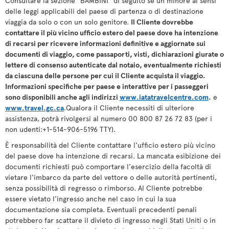
Consultare la sezione "BAMBINI" di seguito se un minore ai sensi
delle leggi applicabili del paese di partenza o di destinazione
viaggia da solo o con un solo genitore.
Il Cliente dovrebbe
contattare il più vicino ufficio estero del paese dove ha intenzione
di recarsi per ricevere informazioni definitive e aggiornate sui
documenti di viaggio, come passaporti, visti, dichiarazioni giurate o
lettere di consenso autenticate dal notaio, eventualmente richiesti
da ciascuna delle persone per cui il Cliente acquista il viaggio.
Informazioni specifiche per paese e interattive per i passeggeri
sono disponibili anche agli indirizzi
www.iatatravelcentre.com
.
e
www.travel.gc.ca
.Qualora il Cliente necessiti di ulteriore
assistenza, potrà rivolgersi al numero 00 800 87 26 72 83 (per i
non udenti:+1-514-906-5196 TTY).
È responsabilità del Cliente contattare l'ufficio estero più vicino
del paese dove ha intenzione di recarsi. La mancata esibizione dei
documenti richiesti può comportare l'esercizio della facoltà di
vietare l'imbarco da parte del vettore o delle autorità pertinenti,
senza possibilità di regresso o rimborso. Al Cliente potrebbe
essere vietato l'ingresso anche nel caso in cui la sua
documentazione sia completa. Eventuali precedenti penali
potrebbero far scattare il divieto di ingresso negli Stati Uniti o in