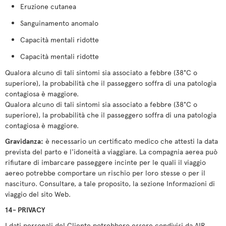
Eruzione cutanea
Sanguinamento anomalo
Capacità mentali ridotte
Capacità mentali ridotte
Qualora alcuno di tali sintomi sia associato a febbre (38°C o
superiore), la probabilità che il passeggero soffra di una patologia
contagiosa è maggiore.
Qualora alcuno di tali sintomi sia associato a febbre (38°C o
superiore), la probabilità che il passeggero soffra di una patologia
contagiosa è maggiore.
Gravidanza:
è necessario un certificato medico che attesti la data
prevista del parto e l'idoneità a viaggiare. La compagnia aerea può
rifiutare di imbarcare passeggere incinte per le quali il viaggio
aereo potrebbe comportare un rischio per loro stesse o per il
nascituro. Consultare, a tale proposito, la sezione Informazioni di
viaggio del sito Web.
14- PRIVACY
I dati personali del Cliente potrebbero essere condivisi da AIR