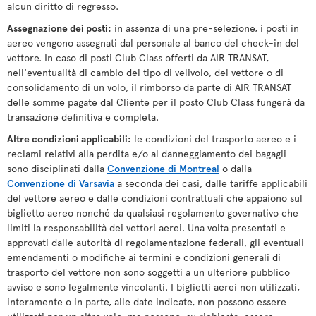
alcun diritto di regresso.
Assegnazione dei posti:
in assenza di una pre-selezione, i posti in
aereo vengono assegnati dal personale al banco del check-in del
vettore. In caso di posti Club Class offerti da AIR TRANSAT,
nell'eventualità di cambio del tipo di velivolo, del vettore o di
consolidamento di un volo, il rimborso da parte di AIR TRANSAT
delle somme pagate dal Cliente per il posto Club Class fungerà da
transazione definitiva e completa.
Altre condizioni applicabili:
le condizioni del trasporto aereo e i
reclami relativi alla perdita e/o al danneggiamento dei bagagli
sono disciplinati dalla
Convenzione di Montreal
o dalla
Convenzione di Varsavia
a seconda dei casi, dalle tariffe applicabili
del vettore aereo e dalle condizioni contrattuali che appaiono sul
biglietto aereo nonché da qualsiasi regolamento governativo che
limiti la responsabilità dei vettori aerei. Una volta presentati e
approvati dalle autorità di regolamentazione federali, gli eventuali
emendamenti o modifiche ai termini e condizioni generali di
trasporto del vettore non sono soggetti a un ulteriore pubblico
avviso e sono legalmente vincolanti. I biglietti aerei non utilizzati,
interamente o in parte, alle date indicate, non possono essere