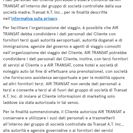
TRANSAT all'interno del gruppo di società controllate dalla sua
società madre, Transat A.T. Inc., per le finalità descritte
nell'
informativa sulla privacy
.
Per facilitare l'organizzazione del viaggio, è possibile che AIR
TRANSAT debba condividere i dati personali del Cliente con
fornitori terzi quali autorità aeroportuali, autorità doganali e di
immigrazione, agenzie del governo e agenti di viaggio coinvolti
nell'organizzazione del viaggio del Cliente. AIR TRANSAT potrebbe
condividere i dati personali del Cliente, inoltre, con terzi fornitori
di servizi al Cliente o a AIR TRANSAT, come hotel e società di
noleggio auto (al fine di effettuare una prenotazione), con società
che forniscono assistenza aeroportuale e per la mobilità oppure
ad altri fornitori terzi. AIR TRANSAT non vende dati personali a
terzi e consente a terzi al di fuori del gruppo di società di Transat
A.T. Inc. di inviare al Cliente informazioni di marketing solo
laddove sia stata autorizzata in tal senso.
Per le finalità summenzionate, il Cliente autorizza AIR TRANSAT a
conservare e utilizzare i suoi dati personali e a trasmetterli
all'interno del gruppo di società controllate da Transat A.T. Inc.,
alle autorità e agenzie governative o ai fornitori dei servizi