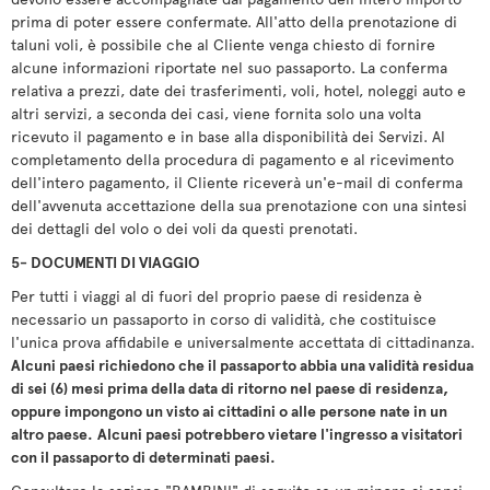
prima di poter essere confermate. All'atto della prenotazione di
taluni voli, è possibile che al Cliente venga chiesto di fornire
alcune informazioni riportate nel suo passaporto. La conferma
relativa a prezzi, date dei trasferimenti, voli, hotel, noleggi auto e
altri servizi, a seconda dei casi, viene fornita solo una volta
ricevuto il pagamento e in base alla disponibilità dei Servizi. Al
completamento della procedura di pagamento e al ricevimento
dell'intero pagamento, il Cliente riceverà un'e-mail di conferma
dell'avvenuta accettazione della sua prenotazione con una sintesi
dei dettagli del volo o dei voli da questi prenotati.
5- DOCUMENTI DI VIAGGIO
Per tutti i viaggi al di fuori del proprio paese di residenza è
necessario un passaporto in corso di validità, che costituisce
l'unica prova affidabile e universalmente accettata di cittadinanza.
Alcuni paesi richiedono che il passaporto abbia una validità residua
di sei (6) mesi prima della data di ritorno nel paese di residenza,
oppure impongono un visto ai cittadini o alle persone nate in un
altro paese.
Alcuni paesi potrebbero vietare l'ingresso a visitatori
con il passaporto di determinati paesi.