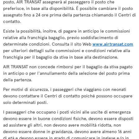
posto, AIR TRANSAT assegnerà al passeggero il posto che
preferisce, in base alla disponibilità. È possibile cambiare il posto
assegnato fino a 24 ore prima della partenza chiamando il Centri di
contatto.
Esiste la possibilità, inoltre, di pagare in anticipo le commissioni
relative alla franchigia bagaglio, previo soddisfacimento di
determinate condizioni. Consulta il sito Web
www.airtransat.com
per ulteriori dettagli sulle commissioni e condizioni relative alla
franchigia per il bagaglio da stiva in base alla destinazione.
AIR TRANSAT non concede rimborsi per il bagaglio da stiva pagato
in anticipo o per l'annullamento della selezione del posto prima
della partenza.
Per motivi di sicurezza, i passeggeri che viaggiano con neonati
devono contattare il Centri di contatto poiché possono occupare
solo determinati posti.
I passeggeri che occupano i posti vicini alle uscite di emergenza
devono essere in buone condizioni fisiche, devono essere disposti
ad assistere gli altri, non devono avere mobilità ridotta, non
devono essere donne in gravidanza, devono avere almeno 16 anni
di età e devono essere in grado di comunicare in inglese e/o in