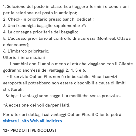
1. Selezione del posto in classe Eco (leggere Termini e condizioni
per la selezione del posto in anticipo);
2. Check-in prioritario presso banchi dedicati;
3. Una franchigia bagaglio supplementare*;
4. La consegna prioritaria del bagaglio;
5. L'accesso prioritario al controllo di sicurezza (Montreal, Ottawa
e Vancouver);
6. L'imbarco prioritario;
Ulteriori informazioni
- I bambini con 11 anni o meno di età che viaggiano con il Cliente
godranno anch'essi dei vantaggi 2, 4, 5 e 6.
- Il servizio Option Plus non è rimborsabile. Alcuni servizi
aeroportuali potrebbero non essere disponibili a causa di limiti
strutturali.
&nbp;- I vantaggi sono soggetti a modifiche senza preavviso.
*A eccezione dei voli da/per Haiti.
Per ulteriori dettagli sui vantaggi Option Plus, il Cliente potrà
visitare il sito Web all'indirizzo
.
12- PRODOTTI PERICOLOSI