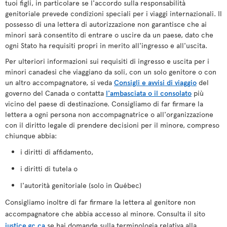
tuoi figli, in particolare se l'accordo sulla responsabilità
genitoriale prevede condizioni speciali per i viaggi internazionali. Il
possesso di una lettera di autorizzazione non garantisce che ai
minori sarà consentito di entrare o uscire da un paese, dato che
ogni Stato ha requisiti propri in merito all'ingresso e all'uscita.
Per ulteriori informazioni sui requisiti di ingresso e uscita per i
minori canadesi che viaggiano da soli, con un solo genitore o con
un altro accompagnatore, si veda
Consigli e avvisi di viaggio
del
governo del Canada o contatta
l'ambasciata o il consolato
più
vicino del paese di destinazione. Consigliamo di far firmare la
lettera a ogni persona non accompagnatrice o all'organizzazione
con il diritto legale di prendere decisioni per il minore, compreso
chiunque abbia:
i diritti di affidamento,
i diritti di tutela o
l'autorità genitoriale (solo in Québec)
Consigliamo inoltre di far firmare la lettera al genitore non
accompagnatore che abbia accesso al minore. Consulta il sito
justice.gc.ca
se hai domande sulla terminologia relativa alla