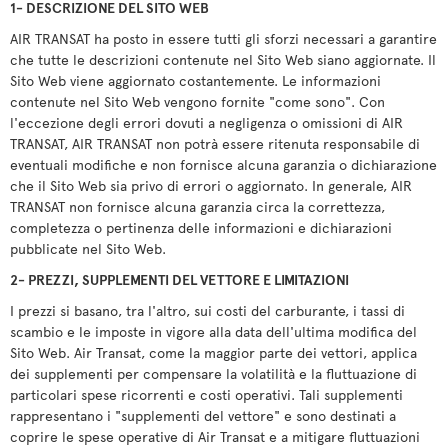
1- DESCRIZIONE DEL SITO WEB
AIR TRANSAT ha posto in essere tutti gli sforzi necessari a garantire
che tutte le descrizioni contenute nel Sito Web siano aggiornate. Il
Sito Web viene aggiornato costantemente. Le informazioni
contenute nel Sito Web vengono fornite "come sono". Con
l'eccezione degli errori dovuti a negligenza o omissioni di AIR
TRANSAT, AIR TRANSAT non potrà essere ritenuta responsabile di
eventuali modifiche e non fornisce alcuna garanzia o dichiarazione
che il Sito Web sia privo di errori o aggiornato. In generale, AIR
TRANSAT non fornisce alcuna garanzia circa la correttezza,
completezza o pertinenza delle informazioni e dichiarazioni
pubblicate nel Sito Web.
2- PREZZI, SUPPLEMENTI DEL VETTORE E LIMITAZIONI
I prezzi si basano, tra l'altro, sui costi del carburante, i tassi di
scambio e le imposte in vigore alla data dell'ultima modifica del
Sito Web. Air Transat, come la maggior parte dei vettori, applica
dei supplementi per compensare la volatilità e la fluttuazione di
particolari spese ricorrenti e costi operativi. Tali supplementi
rappresentano i "supplementi del vettore" e sono destinati a
coprire le spese operative di Air Transat e a mitigare fluttuazioni