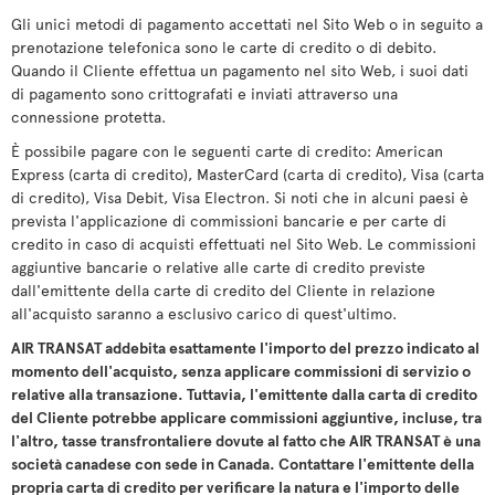
Gli unici metodi di pagamento accettati nel Sito Web o in seguito a
prenotazione telefonica sono le carte di credito o di debito.
Quando il Cliente effettua un pagamento nel sito Web, i suoi dati
di pagamento sono crittografati e inviati attraverso una
connessione protetta.
È possibile pagare con le seguenti carte di credito: American
Express (carta di credito), MasterCard (carta di credito), Visa (carta
di credito), Visa Debit, Visa Electron. Si noti che in alcuni paesi è
prevista l'applicazione di commissioni bancarie e per carte di
credito in caso di acquisti effettuati nel Sito Web. Le commissioni
aggiuntive bancarie o relative alle carte di credito previste
dall'emittente della carte di credito del Cliente in relazione
all'acquisto saranno a esclusivo carico di quest'ultimo.
AIR TRANSAT addebita esattamente l'importo del prezzo indicato al
momento dell'acquisto, senza applicare commissioni di servizio o
relative alla transazione. Tuttavia, l'emittente dalla carta di credito
del Cliente potrebbe applicare commissioni aggiuntive, incluse, tra
l'altro, tasse transfrontaliere dovute al fatto che AIR TRANSAT è una
società canadese con sede in Canada. Contattare l'emittente della
propria carta di credito per verificare la natura e l'importo delle