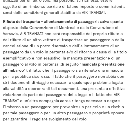
utilizzati per un altro volo, ma possono, su richiesta, essere
oggetto di un rimborso parziale di talune imposte e commissioni ai
sensi delle condizioni generali stabilite da AIR TRANSAT.
Rifiuto del trasporto – allontanamento di passeggeri:
salvo quanto
disposto dalla Convenzione di Montreal e dalla Convenzione di
Varsavia, AIR TRANSAT non sarà responsabile del proprio rifiuto o
del rifiuto di un altro vettore di trasportare un passeggero o della
cancellazione di un posto riservato o dell'allontanamento di un
passeggero da un volo in partenza e/o di ritorno a causa di, a titolo
esemplificativo e non esaustivo, la mancata presentazione di un
passeggero al volo in partenza (di seguito "
mancata presentazione
all'imbarco
"), il fatto che il passeggero sia ritenuto una minaccia
per la pubblica sicurezza, il fatto che il passeggero non abbia con
sé i documenti di viaggio necessari o qualunque problema legato
alla validità o coerenza di tali documenti, una presunta o effettiva
violazione da parte del passeggero della legge o il fatto che AIR
TRANSAT o un'altra compagnia aerea ritenga necessario negare
l'imbarco a un passeggero per prevenire un pericolo o un rischio
per tale passeggero o per un altro passeggero o proprietà oppure
per garantire il regolare svolgimento del volo.