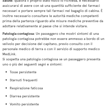
Salute:
qualora il proprio stato fisico lo richieda, è necessario
assicurarsi di avere con sé una quantità sufficiente dei farmaci
necessari e portare sempre tali farmaci nel bagaglio di cabina. È
inoltre necessario consultare le autorità mediche competenti
prima della partenza riguardo alle misure mediche preventive da
adottare relativamente al paese che si intende visitare.
Patologia contagiosa
: Un passeggero che mostri sintomi di una
patologia contagiosa potrebbe non essere ammesso a bordo di un
velivolo per decisione del capitano, previo consulto con il
personale medico di terra o con il servizio di supporto medico
MedLink.
Si sospetta una patologia contagiosa se un passeggero presenta
uno o più dei seguenti segni e sintomi:
Tosse persistente
Starnuti frequenti
Respirazione faticosa
Diarrea persistente
Vomito persistente