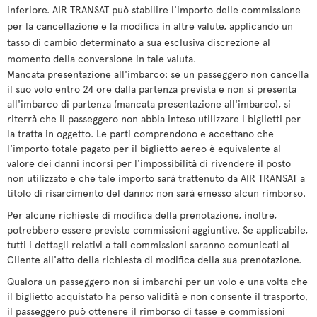
inferiore. AIR TRANSAT può stabilire l'importo delle commissione
per la cancellazione e la modifica in altre valute, applicando un
tasso di cambio determinato a sua esclusiva discrezione al
momento della conversione in tale valuta.
Mancata presentazione all'imbarco: se un passeggero non cancella
il suo volo entro 24 ore dalla partenza prevista e non si presenta
all'imbarco di partenza (mancata presentazione all'imbarco), si
riterrà che il passeggero non abbia inteso utilizzare i biglietti per
la tratta in oggetto. Le parti comprendono e accettano che
l'importo totale pagato per il biglietto aereo è equivalente al
valore dei danni incorsi per l'impossibilità di rivendere il posto
non utilizzato e che tale importo sarà trattenuto da AIR TRANSAT a
titolo di risarcimento del danno; non sarà emesso alcun rimborso.
Per alcune richieste di modifica della prenotazione, inoltre,
potrebbero essere previste commissioni aggiuntive. Se applicabile,
tutti i dettagli relativi a tali commissioni saranno comunicati al
Cliente all'atto della richiesta di modifica della sua prenotazione.
Qualora un passeggero non si imbarchi per un volo e una volta che
il biglietto acquistato ha perso validità e non consente il trasporto,
il passeggero può ottenere il rimborso di tasse e commissioni