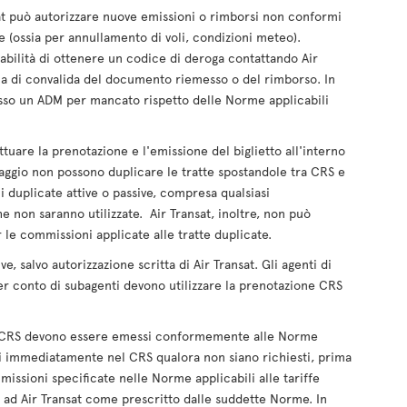
nsat può autorizzare nuove emissioni o rimborsi non conformi
fe (ossia per annullamento di voli, condizioni meteo).
sabilità di ottenere un codice di deroga contattando Air
ella di convalida del documento riemesso o del rimborso. In
sso un ADM per mancato rispetto delle Norme applicabili
ttuare la prenotazione e l'emissione del biglietto all'interno
viaggio non possono duplicare le tratte spostandole tra CRS e
 duplicate attive o passive, compresa qualsiasi
 non saranno utilizzate. Air Transat, inoltre, non può
 le commissioni applicate alle tratte duplicate.
e, salvo autorizzazione scritta di Air Transat. Gli agenti di
er conto di subagenti devono utilizzare la prenotazione CRS
oni CRS devono essere emessi conformemente alle Norme
lati immediatamente nel CRS qualora non siano richiesti, prima
missioni specificate nelle Norme applicabili alle tariffe
 ad Air Transat come prescritto dalle suddette Norme. In