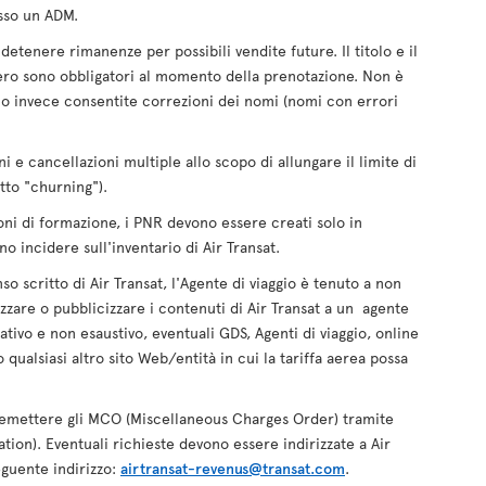
sso un ADM.
detenere rimanenze per possibili vendite future. Il titolo e il
ro sono obbligatori al momento della prenotazione. Non è
o invece consentite correzioni dei nomi (nomi con errori
 e cancellazioni multiple allo scopo di allungare il limite di
etto "churning").
oni di formazione, i PNR devono essere creati solo in
 incidere sull'inventario di Air Transat.
o scritto di Air Transat, l'Agente di viaggio è tenuto a non
lizzare o pubblicizzare i contenuti di Air Transat a un agente
cativo e non esaustivo, eventuali GDS, Agenti di viaggio, online
qualsiasi altro sito Web/entità in cui la tariffa aerea possa
 emettere gli MCO (Miscellaneous Charges Order) tramite
tion). Eventuali richieste devono essere indirizzate a Air
seguente indirizzo:
airtransat-revenus@transat.com
.