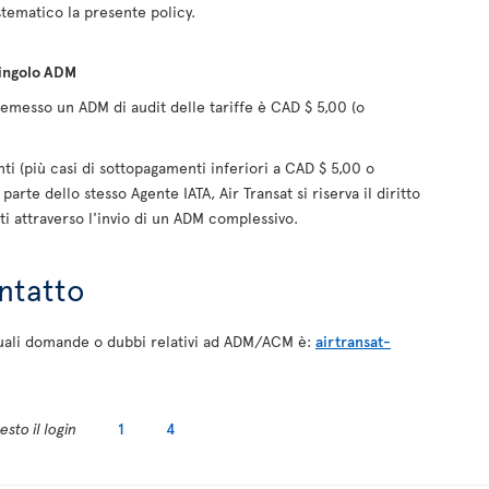
tematico la presente policy.
singolo ADM
emesso un ADM di audit delle tariffe è CAD $ 5,00 (o
ti (più casi di sottopagamenti inferiori a CAD $ 5,00 o
 parte dello stesso Agente IATA, Air Transat si riserva il diritto
i attraverso l'invio di un ADM complessivo.
ntatto
ntuali domande o dubbi relativi ad ADM/ACM è:
airtransat-
sto il login
1
4