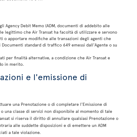
, gli Agency Debit Memo (ADM, documenti di addebito alle
 legittimo che Air Transat ha facoltà di utilizzare e servono
i o apportare modifiche alle transazioni degli agenti che
ei Documenti standard di traffico 649 emessi dall'Agente o su
i per finalità alternative, a condizione che Air Transat e
o in merito.
azioni e l'emissione di
ffettuare una Prenotazione o di completare l'Emissione di
fe o una classe di servizi non disponibile al momento di tale
nsat si riserva il diritto di annullare qualsiasi Prenotazione o
ontraria alle suddette disposizioni e di emettere un ADM
iati a tale violazione.