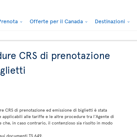
Prenota
Offerte per il Canada
Destinazioni
edure CRS di prenotazione
lietti
ure CRS di prenotazione ed emissione di biglietti è stata
applicabili alle tariffe e le altre procedure tra l'Agente di
 e che, in caso contrario, il contenzioso sia risolto in modo
i sui documenti TS 649.