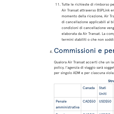
Tutte le richieste di rimborso pe
Air Transat attraverso BSPLink en
momento della ricezione, Air Tran
di cancellazione applicabili al bi
condizioni di cancellazione veng
elaborata da Air Transat. La comp
termini stabiliti o che non soddi
Commissioni e pen
Qualora Air Transat accerti che un is
policy, l'agenzia di viaggio sarà sogg
per singolo ADM e per ciascuna viola
Str
Canada
Stati
Uniti
Penale
CAD$50
USD$50
amministrativa