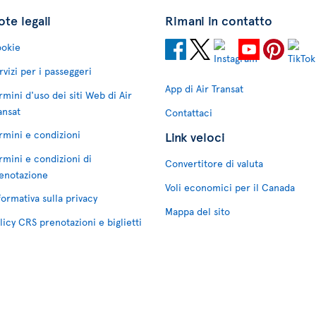
te legali
Rimani in contatto
okie
rvizi per i passeggeri
App di Air Transat
rmini d'uso dei siti Web di Air
ansat
Contattaci
rmini e condizioni
Link veloci
rmini e condizioni di
Convertitore di valuta
enotazione
Voli economici per il Canada
formativa sulla privacy
Mappa del sito
licy CRS prenotazioni e biglietti