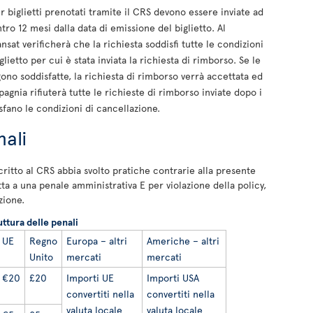
r biglietti prenotati tramite il CRS devono essere inviate ad
tro 12 mesi dalla data di emissione del biglietto. Al
sat verificherà che la richiesta soddisfi tutte le condizioni
glietto per cui è stata inviata la richiesta di rimborso. Se le
ono soddisfatte, la richiesta di rimborso verrà accettata ed
agnia rifiuterà tutte le richieste di rimborso inviate dopo i
sfano le condizioni di cancellazione.
ali
critto al CRS abbia svolto pratiche contrarie alla presente
etta a una penale amministrativa E per violazione della policy,
zione.
uttura delle penali
UE
Regno
Europa – altri
Americhe – altri
Unito
mercati
mercati
€20
£20
Importi UE
Importi USA
convertiti nella
convertiti nella
valuta locale
valuta locale