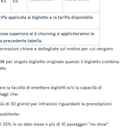
€5
£5
iffa applicata al biglietto e la tariffa disponibile
ione superiore ai 6 churning si applicheranno le
la precedente tabella.
formazioni chiare e dettagliate sul motivo per cui vengono
M per singolo biglietto originale quando il biglietto combina
ate.
itare la facoltà di emettere biglietti e/o la capacità di
iaggi che:
ù di 30 giorni) per infrazioni riguardanti le prenotazioni;
audolente;
el 25% in un dato mese o più di 10 passeggeri "no show"