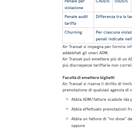
Penale per
CAD$15
USD$15
violazione
Penale audit
Differenza tra la tar
tariffa
Churning
Per ciascuna violaz
penali indicate nel
Air Transat si impegna per fornire in
addebitati gli oneri ADM.
Air Transat può emettere più di un AD
più discrepanze tariffarie non correl
Facoltà di emettere biglietti
Air Transat si riserva il diritto di lim
prenotazione di qualsiasi agenzia di v
Abbia ADM/fatture scadute (da pi
Abbia effettuato prenotazioni fr
Abbia un fattore di "no show" d
oppure