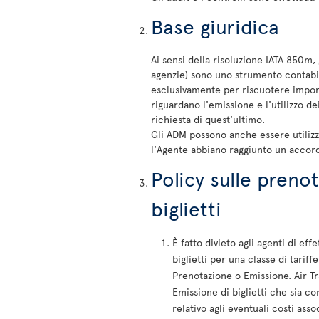
Base giuridica
Ai sensi della risoluzione IATA 850m
agenzie) sono uno strumento contabile
esclusivamente per riscuotere import
riguardano l'emissione e l'utilizzo d
richiesta di quest'ultimo.
Gli ADM possono anche essere utilizzat
l'Agente abbiano raggiunto un accord
Policy sulle prenot
biglietti
È fatto divieto agli agenti di e
biglietti per una classe di tarif
Prenotazione o Emissione. Air Tra
Emissione di biglietti che sia c
relativo agli eventuali costi assoc