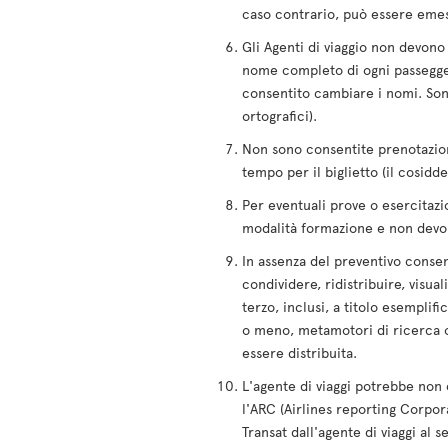
caso contrario, può essere eme
Gli Agenti di viaggio non devono 
nome completo di ogni passegge
consentito cambiare i nomi. Son
ortografici).
Non sono consentite prenotazioni
tempo per il biglietto (il cosidd
Per eventuali prove o esercitazi
modalità formazione e non devono
In assenza del preventivo consens
condividere, ridistribuire, visua
terzo, inclusi, a titolo esemplifi
o meno, metamotori di ricerca o 
essere distribuita.
L'agente di viaggi potrebbe non
l'ARC (Airlines reporting Corpora
Transat dall'agente di viaggi al 