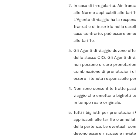
In caso di irregolarità, Air Tra
alle Norme applicabili alle tarif
L'Agente di viaggio ha la respon
Transat e di inserirlo nella cas
caso contrario, può essere eme
alle tariffe.
Gli Agenti di viaggio devono effe
dello stesso CRS. Gli Agenti di 
non possono creare prenotazioni
combinazione di prenotazioni che
essere ritenuta responsabile per
Non sono consentite tratte passiv
viaggio che emettono biglietti p
in tempo reale originale.
Tutti i biglietti per prenotazi
applicabili alle tariffe o annul
della partenza. Le eventuali com
devono essere riscosse e inviate