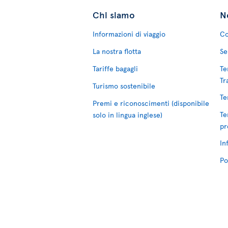
Chi siamo
No
Informazioni di viaggio
Co
La nostra flotta
Se
Tariffe bagagli
Te
Tr
Turismo sostenibile
Te
Premi e riconoscimenti (disponibile
Te
solo in lingua inglese)
pr
In
Po