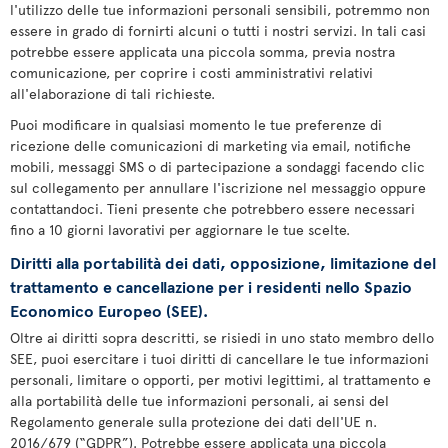
l'utilizzo delle tue informazioni personali sensibili, potremmo non
essere in grado di fornirti alcuni o tutti i nostri servizi. In tali casi
potrebbe essere applicata una piccola somma, previa nostra
comunicazione, per coprire i costi amministrativi relativi
all'elaborazione di tali richieste.
Puoi modificare in qualsiasi momento le tue preferenze di
ricezione delle comunicazioni di marketing via email, notifiche
mobili, messaggi SMS o di partecipazione a sondaggi facendo clic
sul collegamento per annullare l'iscrizione nel messaggio oppure
contattandoci. Tieni presente che potrebbero essere necessari
fino a 10 giorni lavorativi per aggiornare le tue scelte.
Diritti alla portabilità dei dati, opposizione, limitazione del
trattamento e cancellazione per i residenti nello Spazio
Economico Europeo (SEE).
Oltre ai diritti sopra descritti, se risiedi in uno stato membro dello
SEE, puoi esercitare i tuoi diritti di cancellare le tue informazioni
personali, limitare o opporti, per motivi legittimi, al trattamento e
alla portabilità delle tue informazioni personali, ai sensi del
Regolamento generale sulla protezione dei dati dell'UE n.
2016/679 (“GDPR”). Potrebbe essere applicata una piccola