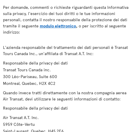
Per domande, commenti o richieste riguardanti questa Informativa
sulla privacy, l'esercizio dei tuoi diritti o le tue informazioni
personali, contatta il nostro responsabile della protezione dei dati
tramite il seguente
modulo elettronico
,
o per iscritto al seguente
indirizzo:
L'azienda responsabile del trattamento dei dati personali è Transat
Tours Canada Inc., un'affiliata di Transat A.T. Inc:
Responsabile della privacy dei dati
Transat Tours Canada inc.
300 Léo-Pariseau, Suite 600
Montreal, Quebec, H2X 4C2
Quando invece tratti direttamente con la nostra compagnia aerea
Air Transat, devi utilizzare le seguenti informazioni di contatto:
Responsabile della privacy dei dati
Air Transat A.T. Inc.
5959 Côte-Vertu
Saint-Laurent, Quebec, H4S 2E6