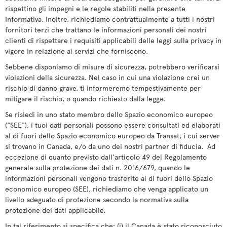
rispettino gli impegni e le regole stabiliti nella presente
Informativa. Inoltre, richiediamo contrattualmente a tutti i nostri
fornitori terzi che trattano le informazioni personali dei nostri
clienti di rispettare i requisiti applicabili delle leggi sulla privacy in
vigore in relazione ai servizi che forniscono.
Sebbene disponiamo di misure di sicurezza, potrebbero verificarsi
violazioni della sicurezza. Nel caso in cui una violazione crei un
rischio di danno grave, ti informeremo tempestivamente per
mitigare il rischio, o quando richiesto dalla legge.
Se risiedi in uno stato membro dello Spazio economico europeo
("SEE"), i tuoi dati personali possono essere consultati ed elaborati
al di fuori dello Spazio economico europeo da Transat, i cui server
si trovano in Canada, e/o da uno dei nostri partner di fiducia. Ad
eccezione di quanto previsto dall'articolo 49 del Regolamento
generale sulla protezione dei dati n. 2016/679, quando le
informazioni personali vengono trasferite al di fuori dello Spazio
economico europeo (SEE), richiediamo che venga applicato un
livello adeguato di protezione secondo la normativa sulla
protezione dei dati applicabile.
In tal riferimento si specifica che: (i) il Canada è stato riconosciuto