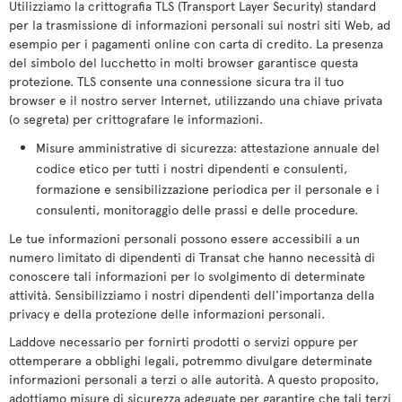
Utilizziamo la crittografia TLS (Transport Layer Security) standard
per la trasmissione di informazioni personali sui nostri siti Web, ad
esempio per i pagamenti online con carta di credito. La presenza
del simbolo del lucchetto in molti browser garantisce questa
protezione. TLS consente una connessione sicura tra il tuo
browser e il nostro server Internet, utilizzando una chiave privata
(o segreta) per crittografare le informazioni.
Misure amministrative di sicurezza: attestazione annuale del
codice etico per tutti i nostri dipendenti e consulenti,
formazione e sensibilizzazione periodica per il personale e i
consulenti, monitoraggio delle prassi e delle procedure.
Le tue informazioni personali possono essere accessibili a un
numero limitato di dipendenti di Transat che hanno necessità di
conoscere tali informazioni per lo svolgimento di determinate
attività. Sensibilizziamo i nostri dipendenti dell'importanza della
privacy e della protezione delle informazioni personali.
Laddove necessario per fornirti prodotti o servizi oppure per
ottemperare a obblighi legali, potremmo divulgare determinate
informazioni personali a terzi o alle autorità. A questo proposito,
adottiamo misure di sicurezza adeguate per garantire che tali terzi