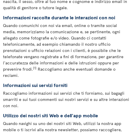
nascita, il sesso, oltre al tuo nome e cognome e indirizzo email in
qualità di genitore o tutore legale.
Informazioni raccolte durante le interazioni con noi
Quando comunichi con noi via email, online o tramite social
media, memorizziamo la comunicazione e, se pertinente, ogni
allegato come fotografie e/o video. Quando ci contatti
telefonicamente, ad esempio chiamando il nostro ufficio
prenotazioni o ufficio relazioni con i clienti, è possibile che le
telefonate vengano registrate a fini di formazione, per garantire
l'accuratezza delle informazioni e delle istruzioni oppure per
[1]
prevenire frodi.
Raccogliamo anche eventuali domande o
reclami.
Informazioni sui servizi forniti
Raccogliamo informazioni sui servizi che ti forniamo, sui bagagli
smarriti e sui tuoi commenti sui nostri servizi e su altre interazioni
con noi.
Utilizzo dei nostri siti Web e dell'app mobile
Quando navighi su uno dei nostri siti Web, utilizzi la nostra app
mobile o ti iscrivi alla nostra newsletter, possiamo raccogliere,