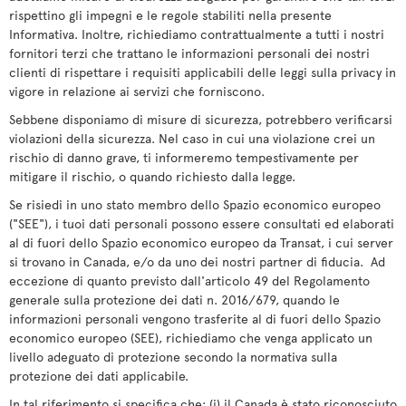
rispettino gli impegni e le regole stabiliti nella presente
Informativa. Inoltre, richiediamo contrattualmente a tutti i nostri
fornitori terzi che trattano le informazioni personali dei nostri
clienti di rispettare i requisiti applicabili delle leggi sulla privacy in
vigore in relazione ai servizi che forniscono.
Sebbene disponiamo di misure di sicurezza, potrebbero verificarsi
violazioni della sicurezza. Nel caso in cui una violazione crei un
rischio di danno grave, ti informeremo tempestivamente per
mitigare il rischio, o quando richiesto dalla legge.
Se risiedi in uno stato membro dello Spazio economico europeo
("SEE"), i tuoi dati personali possono essere consultati ed elaborati
al di fuori dello Spazio economico europeo da Transat, i cui server
si trovano in Canada, e/o da uno dei nostri partner di fiducia. Ad
eccezione di quanto previsto dall'articolo 49 del Regolamento
generale sulla protezione dei dati n. 2016/679, quando le
informazioni personali vengono trasferite al di fuori dello Spazio
economico europeo (SEE), richiediamo che venga applicato un
livello adeguato di protezione secondo la normativa sulla
protezione dei dati applicabile.
In tal riferimento si specifica che: (i) il Canada è stato riconosciuto