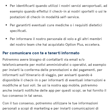
Per identificarti quando utilizzi i nostri servizi aeroportuali, ad
esempio quando effettui il check-in ai nostri sportelli o usi le
postazioni di check-in modalità self-service.
Per garantirti eventuali cure mediche o i requisiti dietetici
specificati.
Per informare il nostro personale di volo e gli altri membri
del nostro team che hai acquistato Option Plus, eccetera.
Per comunicare con te e tenerti informato
Potremmo avere bisogno di contattarti via email e/o
telefonicamente per motivi amministrativi o operativi, ad esempio
per inviarti la conferma delle prenotazioni e dei pagamenti, per
informarti sull'itinerario di viaggio, per avvisarti quando è
disponibile il check-in o per informarti di eventuali interruzioni e
modifiche ai tuoi voli. Se usi la nostra app mobile, potremmo
anche inviarti notifiche delle app per questi scopi, se hai fornito il
tuo consenso in tal senso.
Con il tuo consenso, potremmo utilizzare le tue informazioni
personali a scopi di marketing e per inviarti comunicazioni di