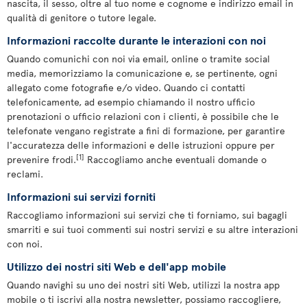
nascita, il sesso, oltre al tuo nome e cognome e indirizzo email in
qualità di genitore o tutore legale.
Informazioni raccolte durante le interazioni con noi
Quando comunichi con noi via email, online o tramite social
media, memorizziamo la comunicazione e, se pertinente, ogni
allegato come fotografie e/o video. Quando ci contatti
telefonicamente, ad esempio chiamando il nostro ufficio
prenotazioni o ufficio relazioni con i clienti, è possibile che le
telefonate vengano registrate a fini di formazione, per garantire
l'accuratezza delle informazioni e delle istruzioni oppure per
[1]
prevenire frodi.
Raccogliamo anche eventuali domande o
reclami.
Informazioni sui servizi forniti
Raccogliamo informazioni sui servizi che ti forniamo, sui bagagli
smarriti e sui tuoi commenti sui nostri servizi e su altre interazioni
con noi.
Utilizzo dei nostri siti Web e dell'app mobile
Quando navighi su uno dei nostri siti Web, utilizzi la nostra app
mobile o ti iscrivi alla nostra newsletter, possiamo raccogliere,