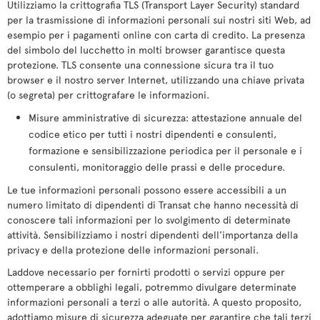
Utilizziamo la crittografia TLS (Transport Layer Security) standard
per la trasmissione di informazioni personali sui nostri siti Web, ad
esempio per i pagamenti online con carta di credito. La presenza
del simbolo del lucchetto in molti browser garantisce questa
protezione. TLS consente una connessione sicura tra il tuo
browser e il nostro server Internet, utilizzando una chiave privata
(o segreta) per crittografare le informazioni.
Misure amministrative di sicurezza: attestazione annuale del
codice etico per tutti i nostri dipendenti e consulenti,
formazione e sensibilizzazione periodica per il personale e i
consulenti, monitoraggio delle prassi e delle procedure.
Le tue informazioni personali possono essere accessibili a un
numero limitato di dipendenti di Transat che hanno necessità di
conoscere tali informazioni per lo svolgimento di determinate
attività. Sensibilizziamo i nostri dipendenti dell'importanza della
privacy e della protezione delle informazioni personali.
Laddove necessario per fornirti prodotti o servizi oppure per
ottemperare a obblighi legali, potremmo divulgare determinate
informazioni personali a terzi o alle autorità. A questo proposito,
adottiamo misure di sicurezza adeguate per garantire che tali terzi