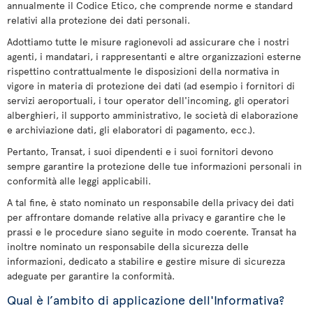
annualmente il Codice Etico, che comprende norme e standard
relativi alla protezione dei dati personali.
Adottiamo tutte le misure ragionevoli ad assicurare che i nostri
agenti, i mandatari, i rappresentanti e altre organizzazioni esterne
rispettino contrattualmente le disposizioni della normativa in
vigore in materia di protezione dei dati (ad esempio i fornitori di
servizi aeroportuali, i tour operator dell'incoming, gli operatori
alberghieri, il supporto amministrativo, le società di elaborazione
e archiviazione dati, gli elaboratori di pagamento, ecc.).
Pertanto, Transat, i suoi dipendenti e i suoi fornitori devono
sempre garantire la protezione delle tue informazioni personali in
conformità alle leggi applicabili.
A tal fine, è stato nominato un responsabile della privacy dei dati
per affrontare domande relative alla privacy e garantire che le
prassi e le procedure siano seguite in modo coerente. Transat ha
inoltre nominato un responsabile della sicurezza delle
informazioni, dedicato a stabilire e gestire misure di sicurezza
adeguate per garantire la conformità.
Qual è l’ambito di applicazione dell'Informativa?