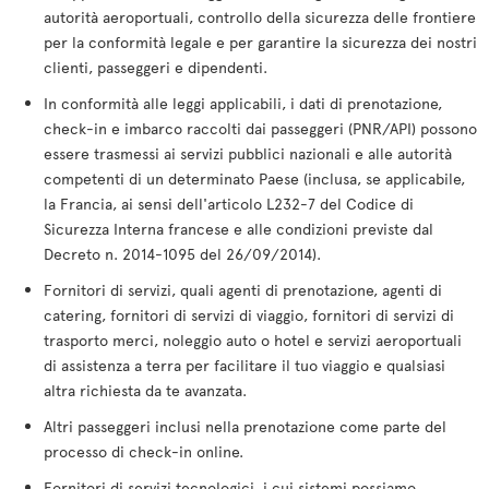
autorità aeroportuali, controllo della sicurezza delle frontiere
per la conformità legale e per garantire la sicurezza dei nostri
clienti, passeggeri e dipendenti.
In conformità alle leggi applicabili, i dati di prenotazione,
check-in e imbarco raccolti dai passeggeri (PNR/API) possono
essere trasmessi ai servizi pubblici nazionali e alle autorità
competenti di un determinato Paese (inclusa, se applicabile,
la Francia, ai sensi dell'articolo L232-7 del Codice di
Sicurezza Interna francese e alle condizioni previste dal
Decreto n. 2014-1095 del 26/09/2014).
Fornitori di servizi, quali agenti di prenotazione, agenti di
catering, fornitori di servizi di viaggio, fornitori di servizi di
trasporto merci, noleggio auto o hotel e servizi aeroportuali
di assistenza a terra per facilitare il tuo viaggio e qualsiasi
altra richiesta da te avanzata.
Altri passeggeri inclusi nella prenotazione come parte del
processo di check-in online.
Fornitori di servizi tecnologici, i cui sistemi possiamo