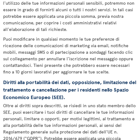
l'utilizzo delle tue informazioni personali sensibili, potremmo non
essere in grado di fornirti alcuni o tutti i nostri servizi. In tali casi
potrebbe essere applicata una piccola somma, previa nostra
comunicazione, per coprire i costi amministrativi relativi
all'elaborazione di tali richieste.
Puoi modificare in qualsiasi momento le tue preferenze di
ricezione delle comunicazioni di marketing via email, notifiche
mobili, messaggi SMS o di partecipazione a sondaggi facendo clic
sul collegamento per annullare l'iscrizione nel messaggio oppure
contattandoci. Tieni presente che potrebbero essere necessari
fino a 10 giorni lavorativi per aggiornare le tue scelte.
Diritti alla portabilità dei dati, opposizione, limitazione del
trattamento e cancellazione per i residenti nello Spazio
Economico Europeo (SEE).
Oltre ai diritti sopra descritti, se risiedi in uno stato membro dello
SEE, puoi esercitare i tuoi diritti di cancellare le tue informazioni
personali, limitare o opporti, per motivi legittimi, al trattamento e
alla portabilità delle tue informazioni personali, ai sensi del
Regolamento generale sulla protezione dei dati dell'UE n.
2016/679 (“GDPR”). Potrebbe essere applicata una piccola