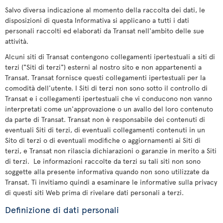
Salvo diversa indicazione al momento della raccolta dei dati, le
disposizioni di questa Informativa si applicano a tutti i dati
personali raccolti ed elaborati da Transat nell'ambito delle sue
attività.
Alcuni siti di Transat contengono collegamenti ipertestuali a siti di
terzi ("Siti di terzi") esterni al nostro sito e non appartenenti a
Transat. Transat fornisce questi collegamenti ipertestuali per la
comodità dell'utente. I Siti di terzi non sono sotto il controllo di
Transat e i collegamenti ipertestuali che vi conducono non vanno
interpretati come un'approvazione o un avallo del loro contenuto
da parte di Transat. Transat non è responsabile dei contenuti di
eventuali Siti di terzi, di eventuali collegamenti contenuti in un
Sito di terzi o di eventuali modifiche o aggiornamenti ai Siti di
terzi, e Transat non rilascia dichiarazioni o garanzie in merito a Siti
di terzi. Le informazioni raccolte da terzi su tali siti non sono
soggette alla presente informativa quando non sono utilizzate da
Transat. Ti invitiamo quindi a esaminare le informative sulla privacy
di questi siti Web prima di rivelare dati personali a terzi.
Definizione di dati personali