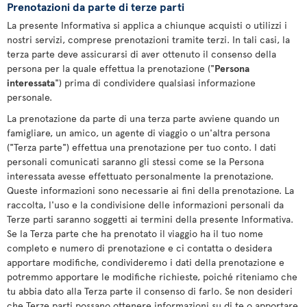
Prenotazioni da parte di terze parti
La presente Informativa si applica a chiunque acquisti o utilizzi i
nostri servizi, comprese prenotazioni tramite terzi. In tali casi, la
terza parte deve assicurarsi di aver ottenuto il consenso della
persona per la quale effettua la prenotazione ("
Persona
interessata
") prima di condividere qualsiasi informazione
personale.
La prenotazione da parte di una terza parte avviene quando un
famigliare, un amico, un agente di viaggio o un'altra persona
("Terza parte") effettua una prenotazione per tuo conto. I dati
personali comunicati saranno gli stessi come se la Persona
interessata avesse effettuato personalmente la prenotazione.
Queste informazioni sono necessarie ai fini della prenotazione. La
raccolta, l'uso e la condivisione delle informazioni personali da
Terze parti saranno soggetti ai termini della presente Informativa.
Se la Terza parte che ha prenotato il viaggio ha il tuo nome
completo e numero di prenotazione e ci contatta o desidera
apportare modifiche, condivideremo i dati della prenotazione e
potremmo apportare le modifiche richieste, poiché riteniamo che
tu abbia dato alla Terza parte il consenso di farlo. Se non desideri
che Terze parti possano ottenere informazioni su di te o apportare