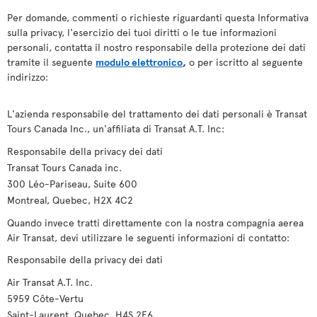
Per domande, commenti o richieste riguardanti questa Informativa
sulla privacy, l'esercizio dei tuoi diritti o le tue informazioni
personali, contatta il nostro responsabile della protezione dei dati
tramite il seguente
modulo elettronico
,
o per iscritto al seguente
indirizzo:
L'azienda responsabile del trattamento dei dati personali è Transat
Tours Canada Inc., un'affiliata di Transat A.T. Inc:
Responsabile della privacy dei dati
Transat Tours Canada inc.
300 Léo-Pariseau, Suite 600
Montreal, Quebec, H2X 4C2
Quando invece tratti direttamente con la nostra compagnia aerea
Air Transat, devi utilizzare le seguenti informazioni di contatto:
Responsabile della privacy dei dati
Air Transat A.T. Inc.
5959 Côte-Vertu
Saint-Laurent, Quebec, H4S 2E6