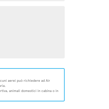
 alcuni aerei può richiedere ad Air
ria.
ortiva, animali domestici in cabina o in