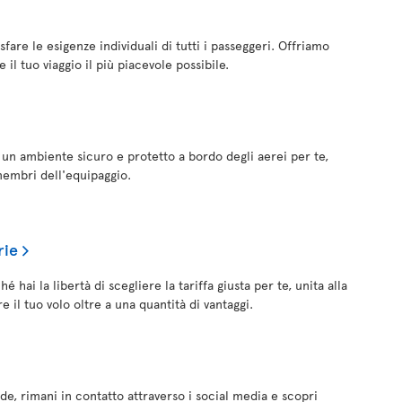
sfare le esigenze individuali di tutti i passeggeri. Offriamo
il tuo viaggio il più piacevole possibile.
e un ambiente sicuro e protetto a bordo degli aerei per te,
 membri dell'equipaggio.
rie
 hai la libertà di scegliere la tariffa giusta per te, unita alla
e il tuo volo oltre a una quantità di vantaggi.
de, rimani in contatto attraverso i social media e scopri