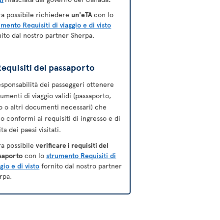
ra possibile richiedere
un'eTA
con lo
umento Requisiti di viaggio e di visto
nito dal nostro partner Sherpa.
equisiti del passaporto
esponsabilità dei passeggeri ottenere
umenti di viaggio validi (passaporto,
to o altri documenti necessari) che
no conformi ai requisiti di ingresso e di
ta dei paesi visitati.
ra possibile
verificare i requisiti del
saporto
con lo
strumento Requisiti di
gio e di visto
fornito dal nostro partner
rpa.