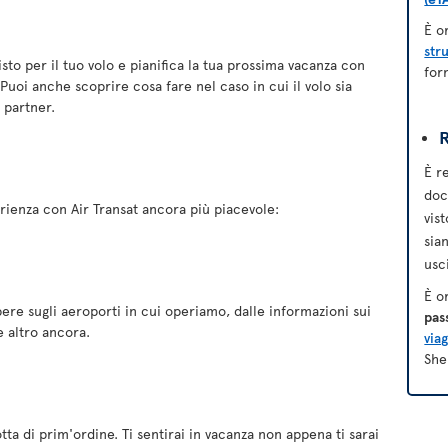
È o
str
isto per il tuo volo e pianifica la tua prossima vacanza con
for
Puoi anche scoprire cosa fare nel caso in cui il volo sia
i partner.
R
È r
doc
ienza con Air Transat ancora più piacevole:
vis
sia
usci
È o
pere sugli aeroporti in cui operiamo, dalle informazioni sui
pas
e altro ancora.
viag
She
otta di prim'ordine. Ti sentirai in vacanza non appena ti sarai