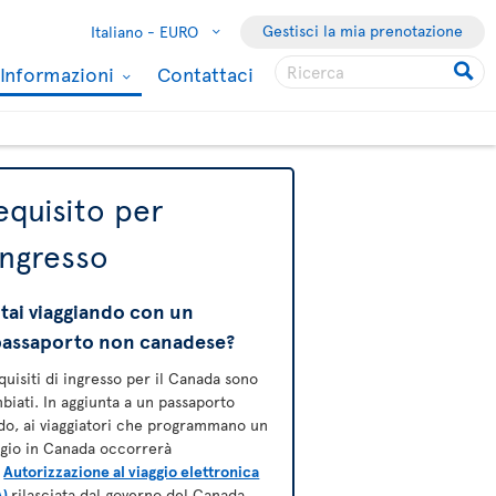
Gestisci la mia prenotazione
Italiano -
EURO
Informazioni
Contattaci
equisito per
'ingresso
tai viaggiando con un
passaporto non canadese?
equisiti di ingresso per il Canada sono
biati. In aggiunta a un passaporto
ido, ai viaggiatori che programmano un
ggio in Canada occorrerà
a
Autorizzazione al viaggio elettronica
A)
rilasciata dal governo del Canada
.