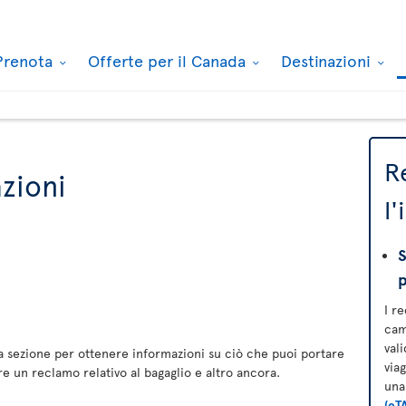
Prenota
Offerte per il Canada
Destinazioni
R
zioni
l
S
I r
cam
val
a sezione per ottenere informazioni su ciò che puoi portare
via
e un reclamo relativo al bagaglio e altro ancora.
un
(eT