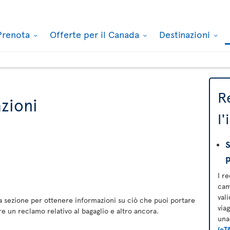
Prenota
Offerte per il Canada
Destinazioni
R
zioni
l
S
I r
cam
val
a sezione per ottenere informazioni su ciò che puoi portare
via
e un reclamo relativo al bagaglio e altro ancora.
un
(eT