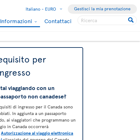
Gestisci la mia prenotazione
Italiano -
EURO
Informazioni
Contattaci
equisito per
'ingresso
tai viaggiando con un
passaporto non canadese?
equisiti di ingresso per il Canada sono
biati. In aggiunta a un passaporto
ido, ai viaggiatori che programmano un
ggio in Canada occorrerà
a
Autorizzazione al viaggio elettronica
A)
rilasciata dal governo del Canada
.