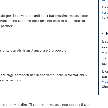
È o
str
isto per il tuo volo e pianifica la tua prossima vacanza con
for
Puoi anche scoprire cosa fare nel caso in cui il volo sia
i partner.
R
È r
doc
ienza con Air Transat ancora più piacevole:
vis
sia
usci
È o
pere sugli aeroporti in cui operiamo, dalle informazioni sui
pas
e altro ancora.
viag
She
otta di prim'ordine. Ti sentirai in vacanza non appena ti sarai