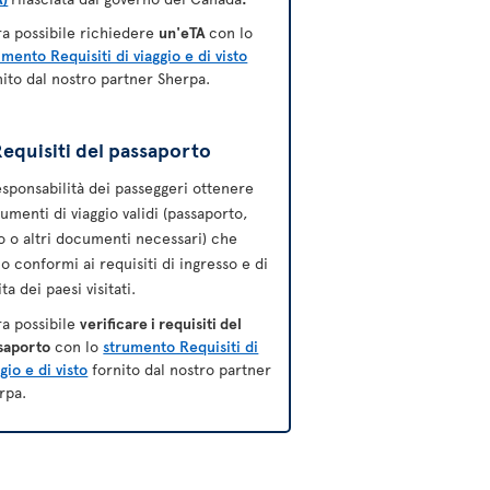
ra possibile richiedere
un'eTA
con lo
umento Requisiti di viaggio e di visto
nito dal nostro partner Sherpa.
equisiti del passaporto
esponsabilità dei passeggeri ottenere
umenti di viaggio validi (passaporto,
to o altri documenti necessari) che
no conformi ai requisiti di ingresso e di
ta dei paesi visitati.
ra possibile
verificare i requisiti del
saporto
con lo
strumento Requisiti di
gio e di visto
fornito dal nostro partner
rpa.