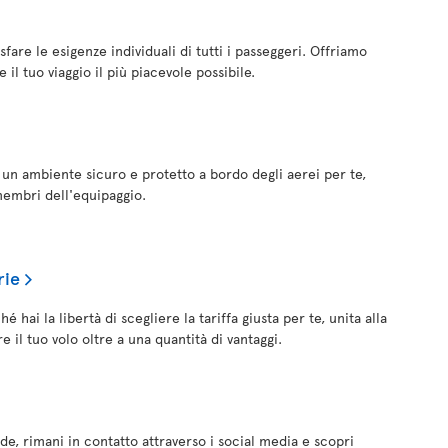
sfare le esigenze individuali di tutti i passeggeri. Offriamo
il tuo viaggio il più piacevole possibile.
e un ambiente sicuro e protetto a bordo degli aerei per te,
 membri dell'equipaggio.
rie
 hai la libertà di scegliere la tariffa giusta per te, unita alla
e il tuo volo oltre a una quantità di vantaggi.
de, rimani in contatto attraverso i social media e scopri