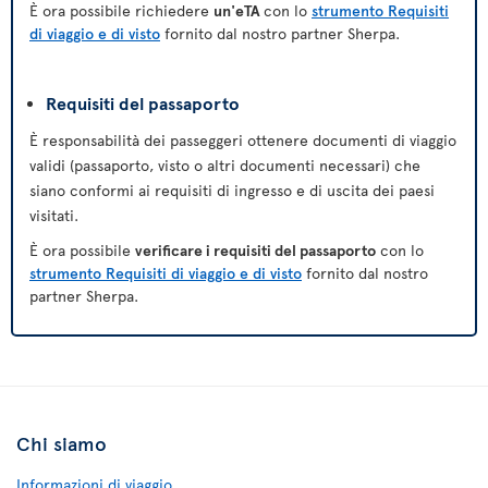
È ora possibile richiedere
un'eTA
con lo
strumento Requisiti
di viaggio e di visto
fornito dal nostro partner Sherpa.
Requisiti del passaporto
È responsabilità dei passeggeri ottenere documenti di viaggio
validi (passaporto, visto o altri documenti necessari) che
siano conformi ai requisiti di ingresso e di uscita dei paesi
visitati.
È ora possibile
verificare i requisiti del passaporto
con lo
strumento Requisiti di viaggio e di visto
fornito dal nostro
partner Sherpa.
Chi siamo
Informazioni di viaggio