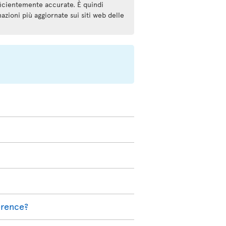
ficientemente accurate. È quindi
mazioni più aggiornate sui siti web delle
ference?