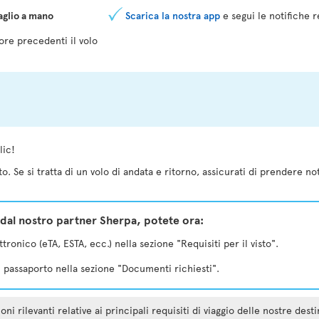
aglio a mano
Scarica la nostra app
e segui le notifiche r
ore precedenti il volo
o
lic!
o. Se si tratta di un volo di andata e ritorno, assicurati di prendere no
dal nostro partner Sherpa, potete ora:
tronico (eTA, ESTA, ecc.) nella sezione "Requisiti per il visto".
el passaporto nella sezione "Documenti richiesti".
 rilevanti relative ai principali requisiti di viaggio delle nostre dest