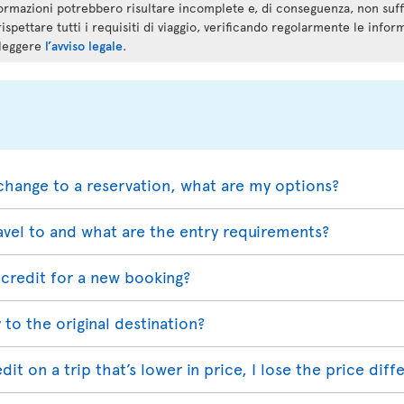
ormazioni potrebbero risultare incomplete e, di conseguenza, non suf
rispettare tutti i requisiti di viaggio, verificando regolarmente le infor
 leggere
l’avviso legale
.
change to a reservation, what are my options?
avel to and what are the entry requirements?
credit for a new booking?
 to the original destination?
redit on a trip that’s lower in price, I lose the price dif