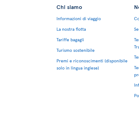
Chi siamo
No
Informazioni di viaggio
Co
La nostra flotta
Se
Tariffe bagagli
Te
Tr
Turismo sostenibile
Te
Premi e riconoscimenti (disponibile
Te
solo in lingua inglese)
pr
In
Po