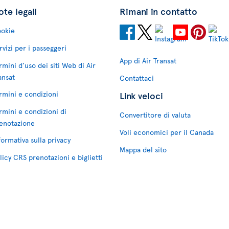
te legali
Rimani in contatto
okie
rvizi per i passeggeri
App di Air Transat
rmini d'uso dei siti Web di Air
ansat
Contattaci
rmini e condizioni
Link veloci
rmini e condizioni di
Convertitore di valuta
enotazione
Voli economici per il Canada
formativa sulla privacy
Mappa del sito
licy CRS prenotazioni e biglietti