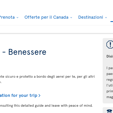
Prenota
Offerte per il Canada
Destinazioni
a - Benessere
Dis
I pa
pae
e sicuro e protetto a bordo degli aerei per te, per gli altri
reg
.
l'ut
prim
ation for your trip
mag
onsulting this detailed guide and leave with peace of mind.