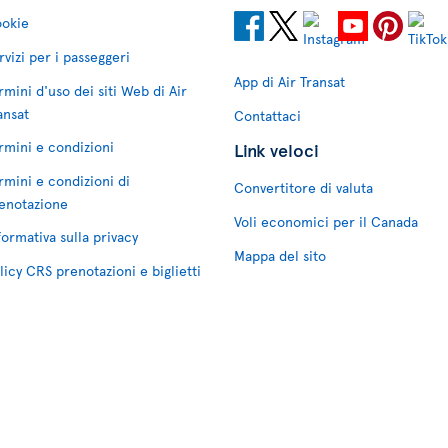
okie
rvizi per i passeggeri
App di Air Transat
rmini d'uso dei siti Web di Air
ansat
Contattaci
rmini e condizioni
Link veloci
rmini e condizioni di
Convertitore di valuta
enotazione
Voli economici per il Canada
formativa sulla privacy
Mappa del sito
licy CRS prenotazioni e biglietti