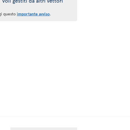
Voli gestiti da altri vettori
gi questo
importante avviso
.