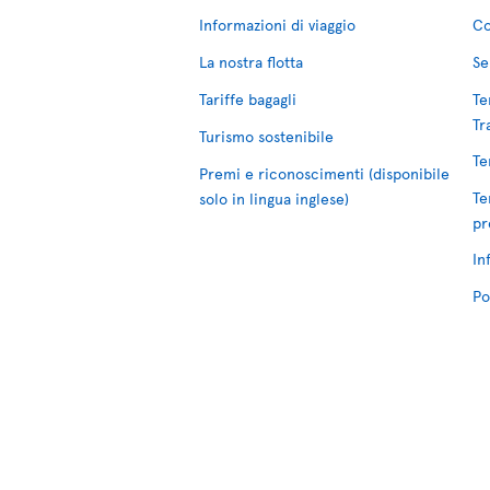
Informazioni di viaggio
Co
La nostra flotta
Se
Tariffe bagagli
Te
Tr
Turismo sostenibile
Te
Premi e riconoscimenti (disponibile
Te
solo in lingua inglese)
pr
In
Po