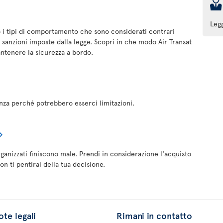
þ
Leg
 i tipi di comportamento che sono considerati contrari
e sanzioni imposte dalla legge. Scopri in che modo Air Transat
antenere la sicurezza a bordo.
anza perché potrebbero esserci limitazioni.
rganizzati finiscono male. Prendi in considerazione l'acquisto
on ti pentirai della tua decisione.
te legali
Rimani in contatto