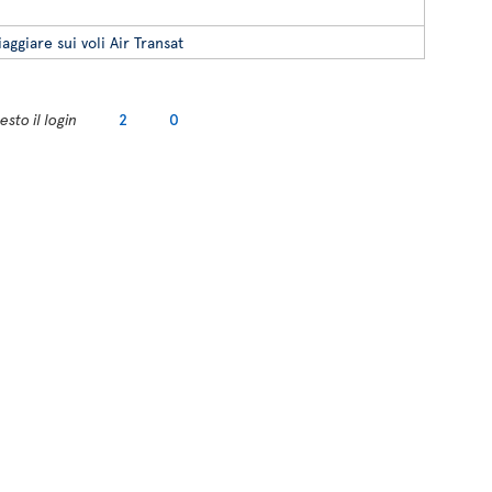
iaggiare sui voli Air Transat
sto il login
2
0