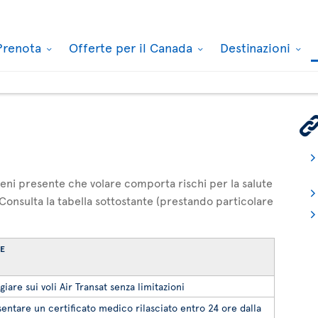
Prenota
Offerte per il Canada
Destinazioni
 tieni presente che volare comporta rischi per la salute
 Consulta la tabella sottostante (prestando particolare
RE
ggiare sui voli Air Transat senza limitazioni
entare un certificato medico rilasciato entro 24 ore dalla