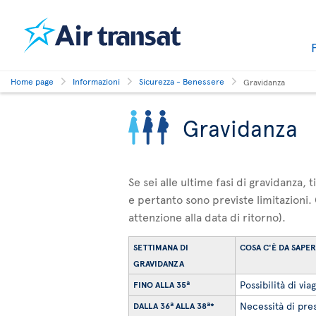
Home page
Informazioni
Sicurezza - Benessere
Gravidanza
Gravidanza
Se sei alle ultime fasi di gravidanza,
e pertanto sono previste limitazioni.
attenzione alla data di ritorno).
SETTIMANA DI
COSA C'È DA SAPE
GRAVIDANZA
Possibilità di via
FINO ALLA 35ª
Necessità di pres
DALLA 36ª ALLA 38ª*