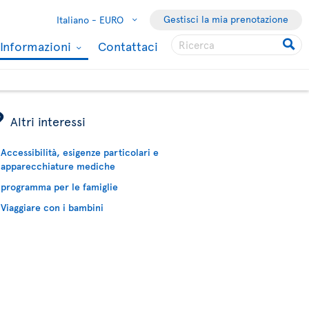
Gestisci la mia prenotazione
Italiano -
EURO
Informazioni
Contattaci
ÿ
Altri interessi
Accessibilità, esigenze particolari e
apparecchiature mediche
programma per le famiglie
Viaggiare con i bambini