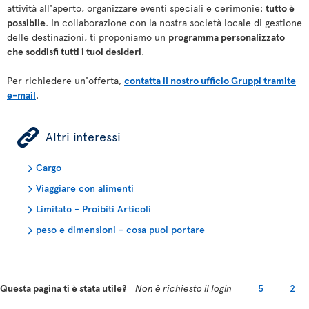
attività all'aperto, organizzare eventi speciali e cerimonie:
tutto è
possibile
. In collaborazione con la nostra società locale di gestione
delle destinazioni, ti proponiamo un
programma personalizzato
che soddisfi tutti i tuoi desideri
.
Per richiedere un'offerta,
contatta il nostro ufficio Gruppi tramite
e-mail
.
ÿ
Altri interessi
Cargo
Viaggiare con alimenti
Limitato - Proibiti Articoli
peso e dimensioni - cosa puoi portare
Questa pagina ti è stata utile?
Non è richiesto il login
5
2