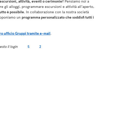
cursioni, attività, eventi o cerimonie
? Pensiamo noi a
e gli alloggi, programmare escursioni e attività all'aperto,
utto è possibile
. In collaborazione con la nostra società
 proponiamo un
programma personalizzato che soddisfi tutti i
tro ufficio Gruppi tramite e-mail
.
sto il login
5
2