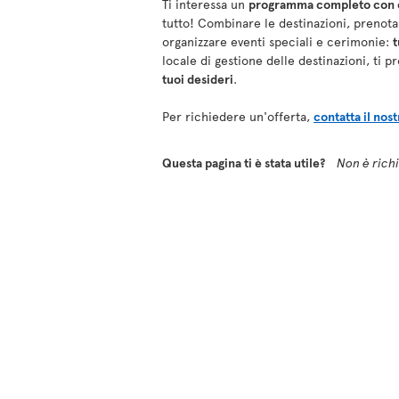
Ti interessa un
programma completo con es
tutto! Combinare le destinazioni, prenotar
organizzare eventi speciali e cerimonie:
t
locale di gestione delle destinazioni, ti
tuoi desideri
.
Per richiedere un'offerta,
contatta il nos
Questa pagina ti è stata utile?
Non è richie