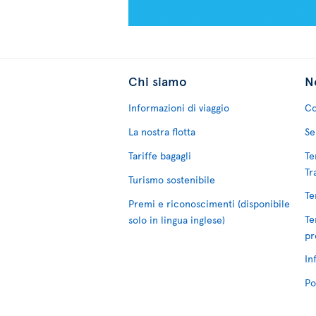
Chi siamo
No
Informazioni di viaggio
Co
La nostra flotta
Se
Tariffe bagagli
Te
Tr
Turismo sostenibile
Te
Premi e riconoscimenti (disponibile
Te
solo in lingua inglese)
pr
In
Po