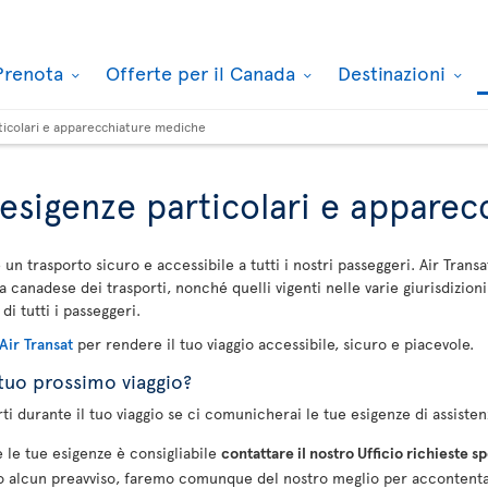
Prenota
Offerte per il Canada
Destinazioni
rticolari e apparecchiature mediche
 esigenze particolari e appare
un trasporto sicuro e accessibile a tutti i nostri passeggeri. Air Transa
a canadese dei trasporti, nonché quelli vigenti nelle varie giurisdizioni
di tutti i passeggeri.
 Air Transat
per rendere il tuo viaggio accessibile, sicuro e piacevole.
 tuo prossimo viaggio?
i durante il tuo viaggio se ci comunicherai le tue esigenze di assistenz
 le tue esigenze è consigliabile
contattare il nostro Ufficio richieste 
lcun preavviso, faremo comunque del nostro meglio per accontentarvi e