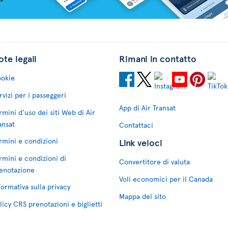
te legali
Rimani in contatto
okie
rvizi per i passeggeri
App di Air Transat
rmini d'uso dei siti Web di Air
ansat
Contattaci
rmini e condizioni
Link veloci
rmini e condizioni di
Convertitore di valuta
enotazione
Voli economici per il Canada
formativa sulla privacy
Mappa del sito
licy CRS prenotazioni e biglietti