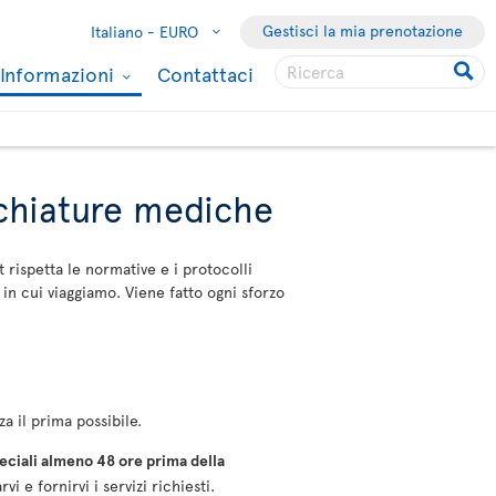
Gestisci la mia prenotazione
Italiano -
EURO
Informazioni
Contattaci
cchiature mediche
t rispetta le normative e i protocolli
 in cui viaggiamo. Viene fatto ogni sforzo
a il prima possibile.
speciali almeno 48 ore prima della
 fornirvi i servizi richiesti.