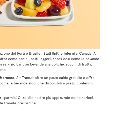
zione del Perù e Brasile),
Stati Uniti
e
interni al Canada
, Air
bistrot come panini, pasti leggeri, snack così come le bevande
Un servizio bar con bevande analcoliche, succhi di frutta,
nte.
Marocco
, Air Transat offre un pasto caldo gratuito e offre
 come le bevande alcoliche disponibili a prezzi contenuti.
 risparmia! Oltre alle nostre più apprezzate combinazioni,
nte tramite pre-ordine.