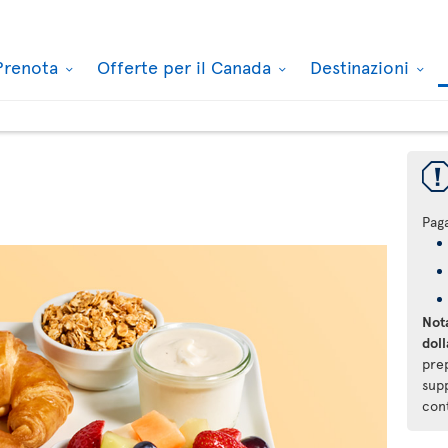
Prenota
Offerte per il Canada
Destinazioni
Pag
Nota
doll
pre
supp
con