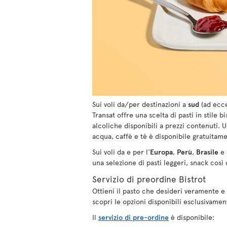
Sui voli da/per destinazioni a
sud
(ad ecce
Transat offre una scelta di pasti in stile 
alcoliche disponibili a prezzi contenuti. 
acqua, caffè e tè è disponibile gratuitame
Sui voli da e per l'
Europa
,
Perù
,
Brasile
e
una selezione di pasti leggeri, snack così
Servizio di preordine Bistrot
Ottieni il pasto che desideri veramente e
scopri le opzioni disponibili esclusivame
Il
servizio di pre-ordine
è disponibile: