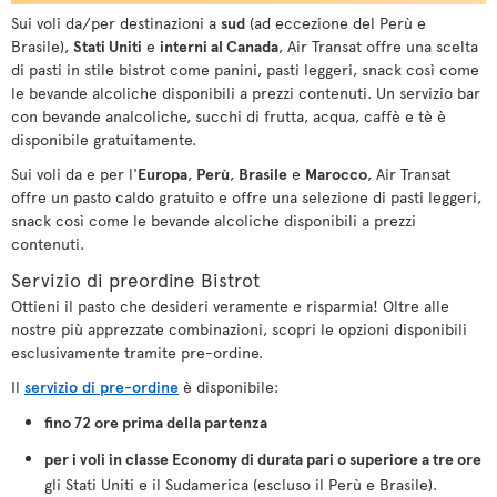
Sui voli da/per destinazioni a
sud
(ad eccezione del Perù e
Brasile),
Stati Uniti
e
interni al Canada
, Air Transat offre una scelta
di pasti in stile bistrot come panini, pasti leggeri, snack così come
le bevande alcoliche disponibili a prezzi contenuti. Un servizio bar
con bevande analcoliche, succhi di frutta, acqua, caffè e tè è
disponibile gratuitamente.
Sui voli da e per l'
Europa
,
Perù
,
Brasile
e
Marocco
, Air Transat
offre un pasto caldo gratuito e offre una selezione di pasti leggeri,
snack così come le bevande alcoliche disponibili a prezzi
contenuti.
Servizio di preordine Bistrot
Ottieni il pasto che desideri veramente e risparmia! Oltre alle
nostre più apprezzate combinazioni, scopri le opzioni disponibili
esclusivamente tramite pre-ordine.
Il
servizio di pre-ordine
è disponibile:
fino 72 ore prima della partenza
per i voli in classe Economy di durata pari o superiore a tre ore
gli Stati Uniti e il Sudamerica (escluso il Perù e Brasile).