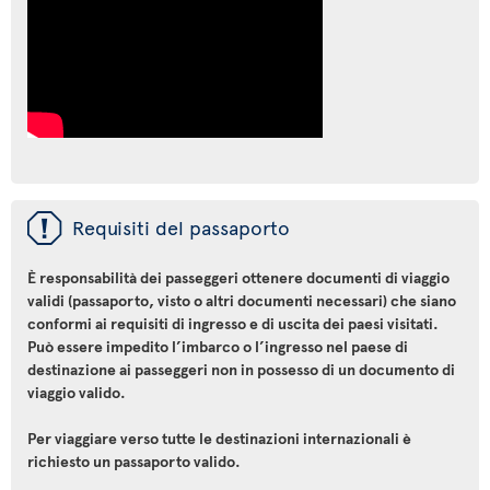
ü
Requisiti del passaporto
È responsabilità dei passeggeri ottenere documenti di viaggio
validi (passaporto, visto o altri documenti necessari) che siano
conformi ai requisiti di ingresso e di uscita dei paesi visitati.
Può essere impedito l’imbarco o l’ingresso nel paese di
destinazione ai passeggeri non in possesso di un documento di
viaggio valido.
Per viaggiare verso tutte le destinazioni internazionali è
richiesto un passaporto valido.