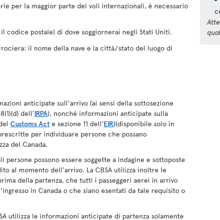
orie per la maggior parte dei voli internazionali, è necessario
c
Atte
il codice postale) di dove soggiornerai negli Stati Uniti.
qua
rociera: il nome della nave e la città/stato del luogo di
azioni anticipate sull'arrivo (ai sensi della sottosezione
(1)(d) dell'
IRPA
), nonché informazioni anticipate sulla
 del
Customs Act
e sezione 11 dell'
EIR
)(disponibile solo in
i prescritte per individuare persone che possano
zza del Canada.
tali persone possono essere soggette a indagine e sottoposte
to al momento dell'arrivo. La CBSA utilizza inoltre le
ima della partenza, che tutti i passeggeri aerei in arrivo
ingresso in Canada o che siano esentati da tale requisito o
SA utilizza le informazioni anticipate di partenza solamente