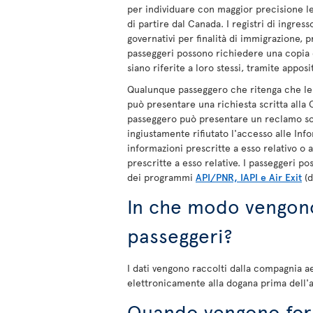
per individuare con maggior precisione le
di partire dal Canada. I registri di ingres
governativi per finalità di immigrazione, p
passeggeri possono richiedere una copia d
siano riferite a loro stessi, tramite apposi
Qualunque passeggero che ritenga che le i
può presentare una richiesta scritta alla
passeggero può presentare un reclamo scr
ingiustamente rifiutato l'accesso alle Info
informazioni prescritte a esso relativo o 
prescritte a esso relative. I passeggeri p
dei programmi
API/PNR, IAPI e Air Exit
(d
In che modo vengono 
passeggeri?
I dati vengono raccolti dalla compagnia ae
elettronicamente alla dogana prima dell'a
Quando vengono forn