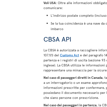
Voli USA
: Oltre alle informazioni obbligat
comunicare:
L'indirizzo postale completo (incluso 
Se la tua coincidenza è una nave da c
imbarco
CBSA API
La CBSA è autorizzata a raccogliere inform
107.1(1) del
Customs Act
e del paragrafo 148
partenza e i registri di uscita (sezione 93
inglese). La CBSA utilizza le informazion
rappresentare una minaccia per la sicure
Nel caso di passeggeri diretti in Canada
, 
a un interrogatorio o un esame approfondi
informazioni prescritte per confermare, pr
possiedano il documento necessario per l'
che siano persone con prescrizione.
Nel caso dei passeggeri in partenza
, la CB