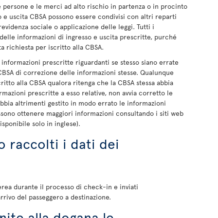
 persone e le merci ad alto rischio in partenza o in procinto
so e uscita CBSA possono essere condivisi con altri reparti
revidenza sociale o applicazione delle leggi. Tutti i
elle informazioni di ingresso e uscita prescritte, purché
ta richiesta per iscritto alla CBSA.
nformazioni prescritte riguardanti se stesso siano errate
 CBSA di correzione delle informazioni stesse. Qualunque
itto alla CBSA qualora ritenga che la CBSA stessa abbia
rmazioni prescritte a esso relative, non avvia corretto le
abbia altrimenti gestito in modo errato le informazioni
ossono ottenere maggiori informazioni consultando i siti web
isponibile solo in inglese).
raccolti i dati dei
rea durante il processo di check-in e inviati
rrivo del passeggero a destinazione.
ite alla dogana le