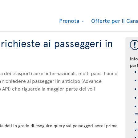
Prenota
Offerte per il Ca
richieste ai passeggeri in
Info
part
za dei trasporti aerei internazionali, molti paesi hanno
da richiedere ai passeggeri in anticipo (Advance
API) che riguarda la maggior parte dei voli
e
a dati in grado di eseguire query sui passeggeri aerei prima
v