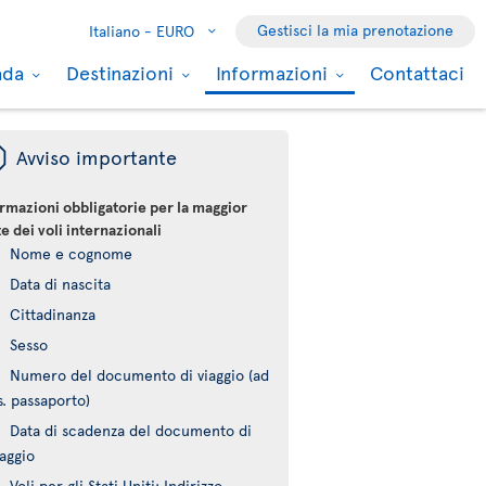
Gestisci la mia prenotazione
Italiano -
EURO
nada
Destinazioni
Informazioni
Contattaci
ü
Avviso importante
rmazioni obbligatorie per la maggior
e dei voli internazionali
Nome e cognome
Data di nascita
Cittadinanza
Sesso
Numero del documento di viaggio (ad
s. passaporto)
Data di scadenza del documento di
iaggio
Voli per gli Stati Uniti: Indirizzo