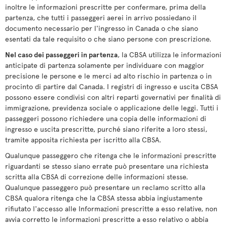
inoltre le informazioni prescritte per confermare, prima della
partenza, che tutti i passeggeri aerei in arrivo possiedano il
documento necessario per l'ingresso in Canada o che siano
esentati da tale requisito o che siano persone con prescrizione.
Nel caso dei passeggeri in partenza
, la CBSA utilizza le informazioni
anticipate di partenza solamente per individuare con maggior
precisione le persone e le merci ad alto rischio in partenza o in
procinto di partire dal Canada. I registri di ingresso e uscita CBSA
possono essere condivisi con altri reparti governativi per finalità di
immigrazione, previdenza sociale o applicazione delle leggi. Tutti i
passeggeri possono richiedere una copia delle informazioni di
ingresso e uscita prescritte, purché siano riferite a loro stessi,
tramite apposita richiesta per iscritto alla CBSA.
Qualunque passeggero che ritenga che le informazioni prescritte
riguardanti se stesso siano errate può presentare una richiesta
scritta alla CBSA di correzione delle informazioni stesse.
Qualunque passeggero può presentare un reclamo scritto alla
CBSA qualora ritenga che la CBSA stessa abbia ingiustamente
rifiutato l'accesso alle Informazioni prescritte a esso relative, non
avvia corretto le informazioni prescritte a esso relativo o abbia