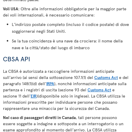
Voli USA
: Oltre alle informazioni obbligatorie per la maggior parte
dei voli internazionali, è necessario comunicare:
L'indirizzo postale completo (incluso il codice postale) di dove
soggiornerai negli Stati Uniti.
Se la tua coincidenza è una nave da crociera: il nome della
nave e la città/stato del luogo di imbarco
CBSA API
La CBSA è autorizzata a raccogliere informazioni anticipate
sull'arrivo (ai sensi della sottosezione 107.1(1) del
Customs Act
e del
paragrafo 148(1)(d) dell'
IRPA
), nonché informazioni anticipate sulla
partenza e i registri di uscita (sezione 93 del
Customs Act
e
sezione 11 dell'
EIR
)(disponibile solo in inglese). La CBSA utilizza le
informazioni prescritte per individuare persone che possano
rappresentare una minaccia per la sicurezza del Canada.
Nel caso di passeggeri diretti in Canada
, tali persone possono
essere soggette a indagine e sottoposte a un interrogatorio o un
esame approfondito al momento dell'arrivo. La CBSA utilizza