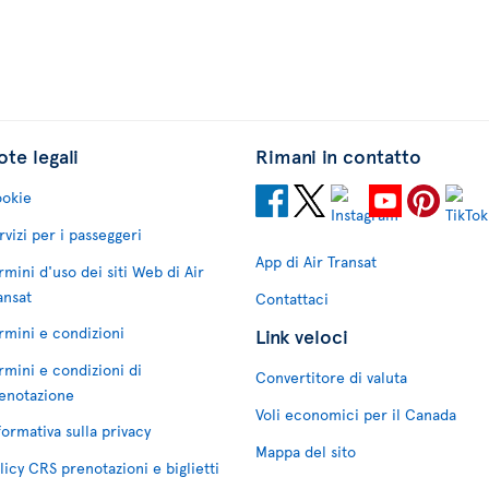
te legali
Rimani in contatto
okie
rvizi per i passeggeri
App di Air Transat
rmini d'uso dei siti Web di Air
ansat
Contattaci
rmini e condizioni
Link veloci
rmini e condizioni di
Convertitore di valuta
enotazione
Voli economici per il Canada
formativa sulla privacy
Mappa del sito
licy CRS prenotazioni e biglietti