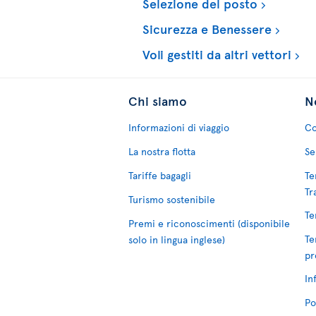
Selezione del posto
Sicurezza e Benessere
Voli gestiti da altri vettori
Chi siamo
No
Informazioni di viaggio
Co
La nostra flotta
Se
Tariffe bagagli
Te
Tr
Turismo sostenibile
Te
Premi e riconoscimenti (disponibile
Te
solo in lingua inglese)
pr
In
Po