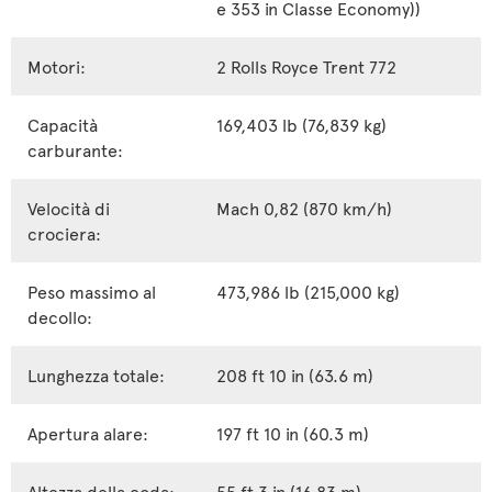
e 353 in Classe Economy))
Motori:
2 Rolls Royce Trent 772
Capacità
169,403 lb (76,839 kg)
carburante:
Velocità di
Mach 0,82 (870 km/h)
crociera:
Peso massimo al
473,986 lb (215,000 kg)
decollo:
Lunghezza totale:
208 ft 10 in (63.6 m)
Apertura alare:
197 ft 10 in (60.3 m)
Altezza della coda:
55 ft 3 in (16.83 m)