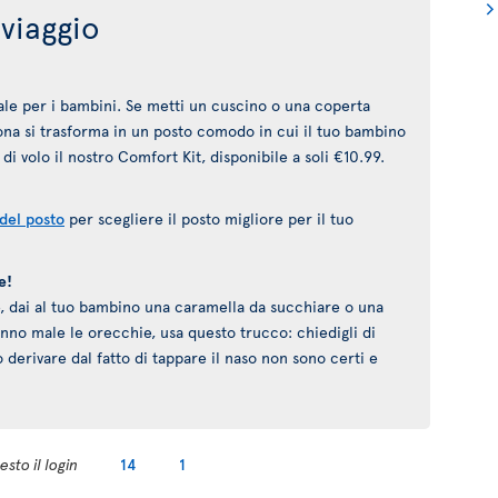
viaggio
deale per i bambini. Se metti un cuscino o una coperta
trona si trasforma in un posto comodo in cui il tuo bambino
di volo il nostro Comfort Kit, disponibile a soli €10.99.
 del posto
per scegliere il posto migliore per il tuo
e!
ie, dai al tuo bambino una caramella da succhiare o una
fanno male le orecchie, usa questo trucco: chiedigli di
o derivare dal fatto di tappare il naso non sono certi e
sto il login
14
1