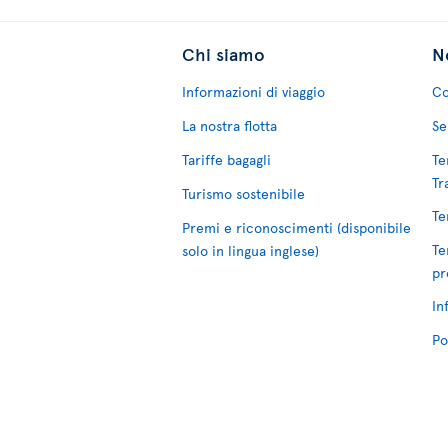
Chi siamo
No
Informazioni di viaggio
Co
La nostra flotta
Se
Tariffe bagagli
Te
Tr
Turismo sostenibile
Te
Premi e riconoscimenti (disponibile
Te
solo in lingua inglese)
pr
In
Po