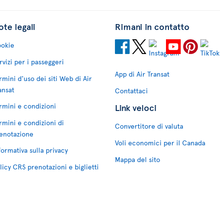
te legali
Rimani in contatto
okie
rvizi per i passeggeri
App di Air Transat
rmini d'uso dei siti Web di Air
ansat
Contattaci
rmini e condizioni
Link veloci
rmini e condizioni di
Convertitore di valuta
enotazione
Voli economici per il Canada
formativa sulla privacy
Mappa del sito
licy CRS prenotazioni e biglietti