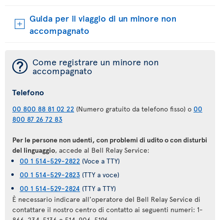
Guida per il viaggio di un minore non
accompagnato
¯
Come registrare un minore non
accompagnato
Telefono
00 800 88 81 02 22
(Numero gratuito da telefono fisso) o
00
800 87 26 72 83
Per le persone non udenti, con problemi di udito o con disturbi
del linguaggio
, accede al Bell Relay Service:
00 1 514-529-2822
(Voce a TTY)
00 1 514-529-2823
(TTY a voce)
00 1 514-529-2824
(TTY a TTY)
È necessario indicare all'operatore del Bell Relay Service di
contattare il nostro centro di contatto ai seguenti numeri: 1-
866-234-5136 o 514-906-5196