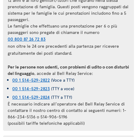
12 anni e ai loro genitori/tutori che figurano nella stessa
prenotazione di famiglia. Questi posti vengono raggruppati dal
sistema per le famiglie le cui prenotazioni includono fino a 5
passeggeri.
Le famiglie che effettuano una prenotazione per 6 o più
passeggeri sono pregate di chiamare il numero
00 800 87 26 72 83
non oltre le 24 ore precedenti alla partenza per ricevere
gratuitamente dei posti standard.
Per le persone non udenti, con problemi di udito o con disturbi
del linguaggio
, accede al Bell Relay Service:
00 1 514-529-2822
(Voce a TTY)
00 1 514-529-2823
(TTY a voce)
00 1 514-529-2824
(TTY a TTY)
È necessario indicare all'operatore del Bell Relay Service di
contattare il nostro centro di contatto ai seguenti numeri: 1-
866-234-5136 o 514-906-5196
(possibili tariffe telefoniche applicabili)