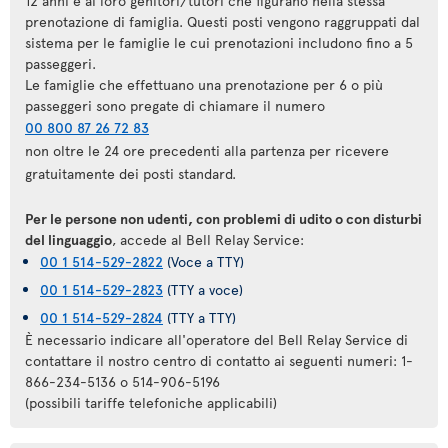
12 anni e ai loro genitori/tutori che figurano nella stessa
prenotazione di famiglia. Questi posti vengono raggruppati dal
sistema per le famiglie le cui prenotazioni includono fino a 5
passeggeri.
Le famiglie che effettuano una prenotazione per 6 o più
passeggeri sono pregate di chiamare il numero
00 800 87 26 72 83
non oltre le 24 ore precedenti alla partenza per ricevere
gratuitamente dei posti standard.
Per le persone non udenti, con problemi di udito o con disturbi
del linguaggio
, accede al Bell Relay Service:
00 1 514-529-2822
(Voce a TTY)
00 1 514-529-2823
(TTY a voce)
00 1 514-529-2824
(TTY a TTY)
È necessario indicare all'operatore del Bell Relay Service di
contattare il nostro centro di contatto ai seguenti numeri: 1-
866-234-5136 o 514-906-5196
(possibili tariffe telefoniche applicabili)