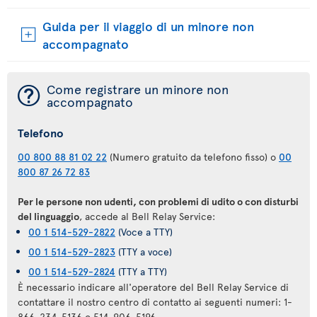
Guida per il viaggio di un minore non
accompagnato
¯
Come registrare un minore non
accompagnato
Telefono
00 800 88 81 02 22
(Numero gratuito da telefono fisso) o
00
800 87 26 72 83
Per le persone non udenti, con problemi di udito o con disturbi
del linguaggio
, accede al Bell Relay Service:
00 1 514-529-2822
(Voce a TTY)
00 1 514-529-2823
(TTY a voce)
00 1 514-529-2824
(TTY a TTY)
È necessario indicare all'operatore del Bell Relay Service di
contattare il nostro centro di contatto ai seguenti numeri: 1-
866-234-5136 o 514-906-5196