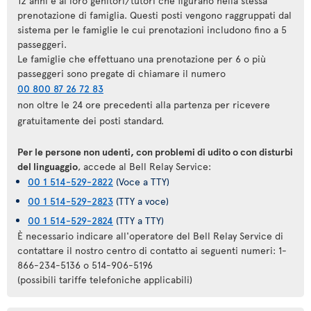
12 anni e ai loro genitori/tutori che figurano nella stessa
prenotazione di famiglia. Questi posti vengono raggruppati dal
sistema per le famiglie le cui prenotazioni includono fino a 5
passeggeri.
Le famiglie che effettuano una prenotazione per 6 o più
passeggeri sono pregate di chiamare il numero
00 800 87 26 72 83
non oltre le 24 ore precedenti alla partenza per ricevere
gratuitamente dei posti standard.
Per le persone non udenti, con problemi di udito o con disturbi
del linguaggio
, accede al Bell Relay Service:
00 1 514-529-2822
(Voce a TTY)
00 1 514-529-2823
(TTY a voce)
00 1 514-529-2824
(TTY a TTY)
È necessario indicare all'operatore del Bell Relay Service di
contattare il nostro centro di contatto ai seguenti numeri: 1-
866-234-5136 o 514-906-5196
(possibili tariffe telefoniche applicabili)