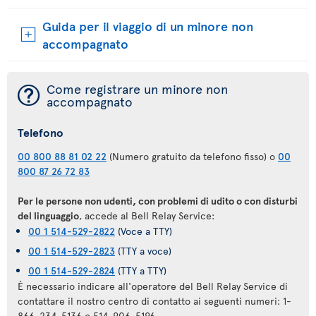
Guida per il viaggio di un minore non
accompagnato
¯
Come registrare un minore non
accompagnato
Telefono
00 800 88 81 02 22
(Numero gratuito da telefono fisso) o
00
800 87 26 72 83
Per le persone non udenti, con problemi di udito o con disturbi
del linguaggio
, accede al Bell Relay Service:
00 1 514-529-2822
(Voce a TTY)
00 1 514-529-2823
(TTY a voce)
00 1 514-529-2824
(TTY a TTY)
È necessario indicare all'operatore del Bell Relay Service di
contattare il nostro centro di contatto ai seguenti numeri: 1-
866-234-5136 o 514-906-5196