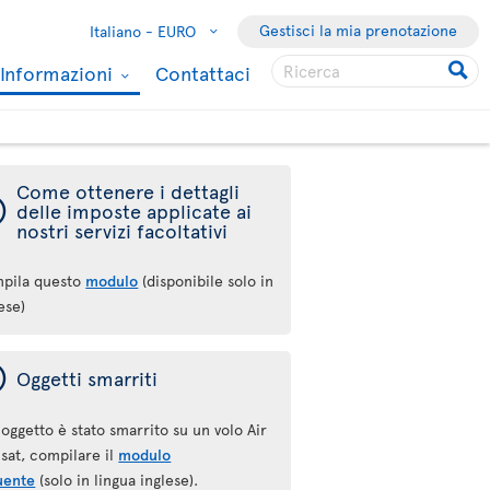
Gestisci la mia prenotazione
Italiano -
EURO
Informazioni
Contattaci
Come ottenere i dettagli
ý
delle imposte applicate ai
nostri servizi facoltativi
pila questo
modulo
(disponibile solo in
ese)
ý
Oggetti smarriti
'oggetto è stato smarrito su un volo Air
sat, compilare il
modulo
uente
(solo in lingua inglese).