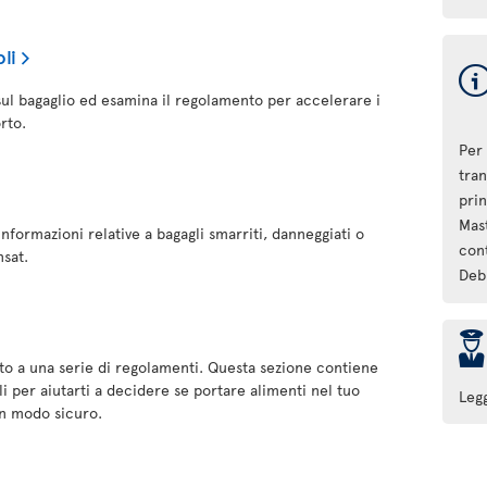
li
 sul bagaglio ed esamina il regolamento per accelerare i
rto.
Per
tran
prin
Mas
informazioni relative a bagagli smarriti, danneggiati o
cont
nsat.
Deb
þ
etto a una serie di regolamenti. Questa sezione contiene
i per aiutarti a decidere se portare alimenti nel tuo
Leg
in modo sicuro.