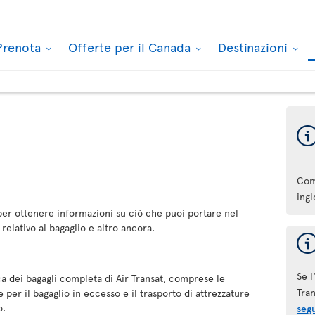
Prenota
Offerte per il Canada
Destinazioni
Com
ingl
per ottenere informazioni su ciò che puoi portare nel
elativo al bagaglio e altro ancora.
Se l
ica dei bagagli completa di Air Transat, comprese le
Tran
e per il bagaglio in eccesso e il trasporto di attrezzature
o.
seg