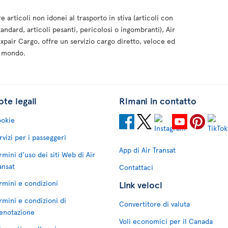
 articoli non idonei al trasporto in stiva (articoli con
andard, articoli pesanti, pericolosi o ingombranti), Air
Expair Cargo, offre un servizio cargo diretto, veloce ed
l mondo.
te legali
Rimani in contatto
okie
rvizi per i passeggeri
App di Air Transat
rmini d'uso dei siti Web di Air
ansat
Contattaci
rmini e condizioni
Link veloci
rmini e condizioni di
Convertitore di valuta
enotazione
Voli economici per il Canada