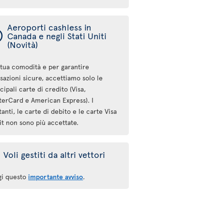
Aeroporti cashless in
ý
Canada e negli Stati Uniti
(Novità)
 tua comodità e per garantire
sazioni sicure, accettiamo solo le
cipali carte di credito (Visa,
terCard e American Express). I
anti, le carte di debito e le carte Visa
it non sono più accettate.
Voli gestiti da altri vettori
gi questo
importante avviso
.