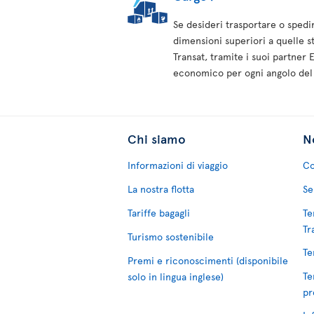
Se desideri trasportare o spedire
dimensioni superiori a quelle st
Transat, tramite i suoi partner 
economico per ogni angolo de
Chi siamo
No
Informazioni di viaggio
Co
La nostra flotta
Se
Tariffe bagagli
Te
Tr
Turismo sostenibile
Te
Premi e riconoscimenti (disponibile
Te
solo in lingua inglese)
pr