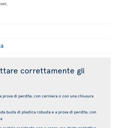
ioni.
tà
tare correttamente gli
 a prova di perdite, con cerniera o con una chiusura
da busta di plastica robusta e a prova di perdite, con
ra
a scatola resistente con o senza uno strato protettivo