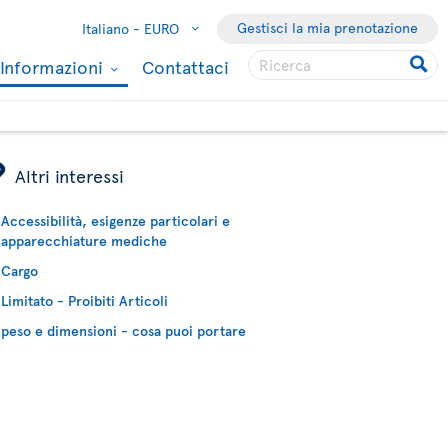
Gestisci la mia prenotazione
Italiano -
EURO
Informazioni
Contattaci
ÿ
Altri interessi
Accessibilità, esigenze particolari e
apparecchiature mediche
Cargo
Limitato - Proibiti Articoli
peso e dimensioni - cosa puoi portare