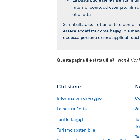
interno (come, ad esempio, film a 
etichetta
Se imballata correttamente e conforme 
essere accettata come bagaglio a mano 
eccesso possono essere applicati costi
Questa pagina ti è stata utile?
Non è richie
Chi siamo
No
Informazioni di viaggio
Co
La nostra flotta
Se
Tariffe bagagli
Te
Tr
Turismo sostenibile
Te