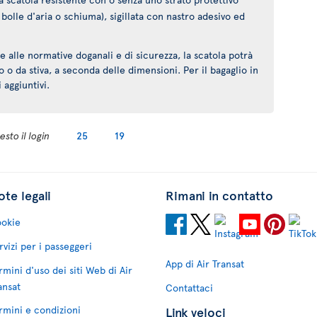
bolle d'aria o schiuma), sigillata con nastro adesivo ed
alle normative doganali e di sicurezza, la scatola potrà
o da stiva, a seconda delle dimensioni. Per il bagaglio in
 aggiuntivi.
sto il login
25
19
te legali
Rimani in contatto
okie
rvizi per i passeggeri
App di Air Transat
rmini d'uso dei siti Web di Air
ansat
Contattaci
rmini e condizioni
Link veloci