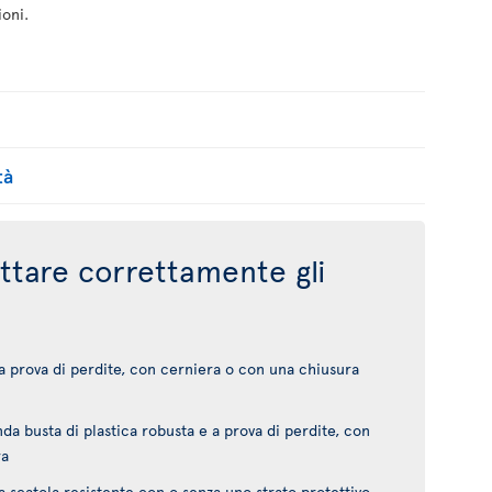
ioni.
tà
tare correttamente gli
 a prova di perdite, con cerniera o con una chiusura
da busta di plastica robusta e a prova di perdite, con
ra
a scatola resistente con o senza uno strato protettivo