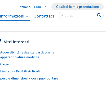
Gestisci la mia prenotazione
Italiano -
EURO
Informazioni
Contattaci
ÿ
Altri interessi
Accessibilità, esigenze particolari e
apparecchiature mediche
Cargo
Limitato - Proibiti Articoli
peso e dimensioni - cosa puoi portare