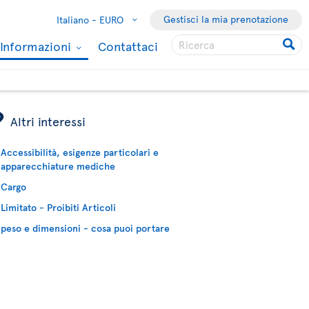
Gestisci la mia prenotazione
Italiano -
EURO
Informazioni
Contattaci
ÿ
Altri interessi
Accessibilità, esigenze particolari e
apparecchiature mediche
Cargo
Limitato - Proibiti Articoli
peso e dimensioni - cosa puoi portare