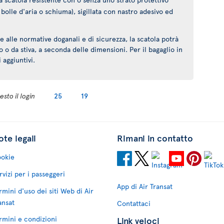
bolle d'aria o schiuma), sigillata con nastro adesivo ed
alle normative doganali e di sicurezza, la scatola potrà
o da stiva, a seconda delle dimensioni. Per il bagaglio in
 aggiuntivi.
sto il login
25
19
te legali
Rimani in contatto
okie
rvizi per i passeggeri
App di Air Transat
rmini d'uso dei siti Web di Air
ansat
Contattaci
rmini e condizioni
Link veloci