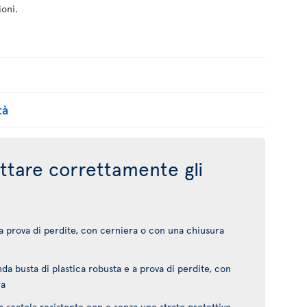
ioni.
tà
tare correttamente gli
 a prova di perdite, con cerniera o con una chiusura
da busta di plastica robusta e a prova di perdite, con
ra
a scatola resistente con o senza uno strato protettivo