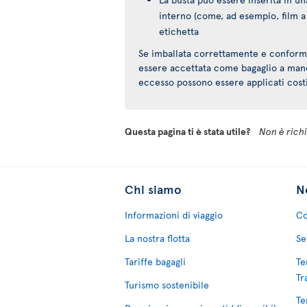
interno (come, ad esempio, film a 
etichetta
Se imballata correttamente e conforme 
essere accettata come bagaglio a mano 
eccesso possono essere applicati costi
Questa pagina ti è stata utile?
Non è richie
Chi siamo
No
Informazioni di viaggio
Co
La nostra flotta
Se
Tariffe bagagli
Te
Tr
Turismo sostenibile
Te