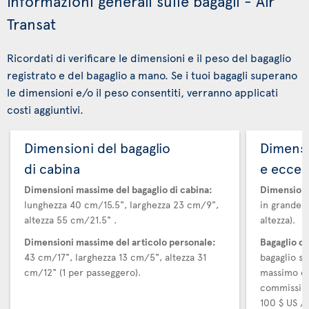
Informazioni generali sulle bagagli - Air
Transat
Ricordati di verificare le dimensioni e il peso del bagaglio
registrato e del bagaglio a mano. Se i tuoi bagagli superano
le dimensioni e/o il peso consentiti, verranno applicati
costi aggiuntivi.
Dimensioni del bagaglio
Dimensi
di cabina
e ecces
Dimensioni massime del bagaglio di cabina:
Dimensioni
lunghezza 40 cm/15.5", larghezza 23 cm/9",
in grandezz
altezza 55 cm/21.5" .
altezza).
Dimensioni massime del articolo personale:
Bagaglio d
43 cm/17", larghezza 13 cm/5", altezza 31
bagaglio su
cm/12" (1 per passeggero).
massimo di
commission
100 $ US / 