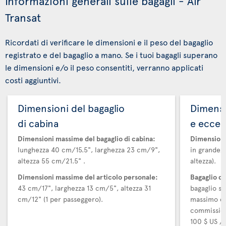
Informazioni generali sulle bagagli - Air
Transat
Ricordati di verificare le dimensioni e il peso del bagaglio
registrato e del bagaglio a mano. Se i tuoi bagagli superano
le dimensioni e/o il peso consentiti, verranno applicati
costi aggiuntivi.
Dimensioni del bagaglio
Dimensi
di cabina
e ecces
Dimensioni massime del bagaglio di cabina:
Dimensioni
lunghezza 40 cm/15.5", larghezza 23 cm/9",
in grandezz
altezza 55 cm/21.5" .
altezza).
Dimensioni massime del articolo personale:
Bagaglio d
43 cm/17", larghezza 13 cm/5", altezza 31
bagaglio su
cm/12" (1 per passeggero).
massimo di
commission
100 $ US / 