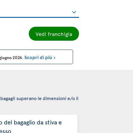
Vedi franchigia
Scopri di più
° giugno 2026
.
i bagagli superano le dimensioni e/o il
 del bagaglio da stiva e
esso