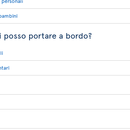
i personali
 bambini
ali posso portare a bordo?
li
tari