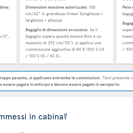
bina:
Dimensioni massime autorizzate:
158
Peso 
cm/62" in grandezze lineari (lunghezza +
bagag
larghezza + altezza).
Bagag
Bagaglio di dimensioni eccessive:
Se il
super
m/5",
bagaglio supera questa misura (fino a un
massi
massimo di 292 cm/115"), si applica una
commi
commissione aggiuntiva di 80 € (100 $ CA
/ 100
/ 100 $ US / 65 £).
roppo pesante, si applicano entrambe le commissioni
. Tieni presente 
 essere pagare in anticipo e devono essere pagato in aeroporto
.
ammessi in cabina?