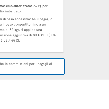
massimo autorizzato:
23 kg per
lio imbarcato.
li di peso eccessivo:
Se il bagaglio
a il peso consentito (fino a un
mo di 32 kg), si applica una
ssione aggiuntiva di 80 € (100 $ CA
 $ US / 65 £).
che le commissioni per i bagagli di