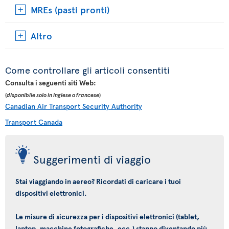
MREs (pasti pronti)
Altro
Come controllare gli articoli consentiti
Consulta i seguenti siti Web:
(
disponibile solo in inglese o francese
)
Canadian Air Transport Security Authority
Transport Canada
Suggerimenti di viaggio
Stai viaggiando in aereo? Ricordati di caricare i tuoi
dispositivi elettronici.
Le misure di sicurezza per i dispositivi elettronici (tablet,
laptop, macchine fotografiche, ecc.) stanno diventando più