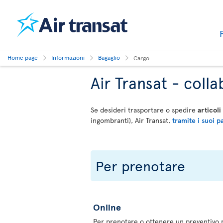
Home page
Informazioni
Bagaglio
Cargo
Air Transat - col
Se desideri trasportare o spedire
articoli
ingombranti), Air Transat,
tramite i suoi p
Per prenotare
Online
Per prenotare o ottenere un preventivo p