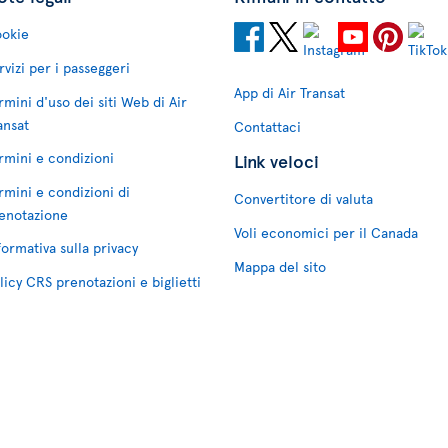
okie
rvizi per i passeggeri
App di Air Transat
rmini d'uso dei siti Web di Air
ansat
Contattaci
rmini e condizioni
Link veloci
rmini e condizioni di
Convertitore di valuta
enotazione
Voli economici per il Canada
formativa sulla privacy
Mappa del sito
licy CRS prenotazioni e biglietti