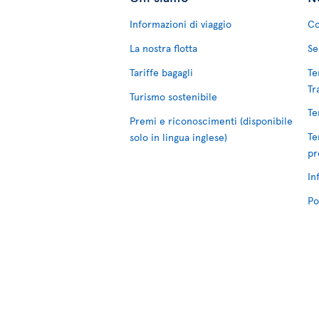
Informazioni di viaggio
Co
La nostra flotta
Se
Tariffe bagagli
Te
Tr
Turismo sostenibile
Te
Premi e riconoscimenti (disponibile
Te
solo in lingua inglese)
pr
In
Po