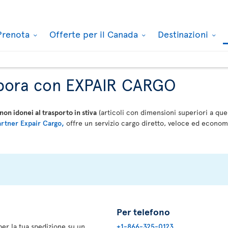
Prenota
Offerte per il Canada
Destinazioni
labora con EXPAIR CARGO
 non idonei al trasporto in stiva
(articoli con dimensioni superiori a quel
artner Expair Cargo,
offre un servizio cargo diretto, veloce ed econo
Per telefono
er la tua spedizione su un
+1-866-325-0123