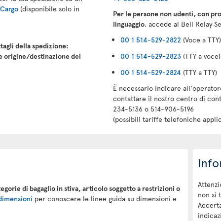
r Cargo
(disponibile solo in
Per le persone non udenti, con pro
linguaggio
, accede al Bell Relay Se
00 1 514-529-2822
(Voce a TTY)
tagli della spedizione:
e origine/destinazione del
00 1 514-529-2823
(TTY a voce)
00 1 514-529-2824
(TTY a TTY)
È necessario indicare all'operator
contattare il nostro centro di con
234-5136 o 514-906-5196
(possibili tariffe telefoniche applic
Info
Attenzi
tegorie di bagaglio in stiva, articolo soggetto a restrizioni o
non si 
 dimensioni
per conoscere le linee guida su dimensioni e
Accerta
indicazi