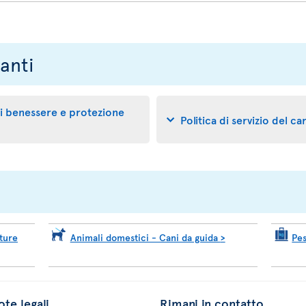
anti
 di benessere e protezione
Politica di servizio del c
ture
Animali domestici - Cani da guida
>
Pe
te legali
Rimani in contatto