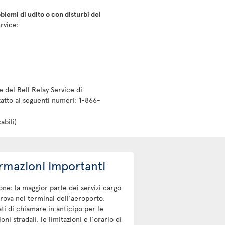
blemi di udito o con disturbi del
rvice:
e del Bell Relay Service di
tatto ai seguenti numeri: 1-866-
abili)
rmazioni importanti
one: la maggior parte dei servizi cargo
trova nel terminal dell'aeroporto.
ti di chiamare in anticipo per le
oni stradali, le limitazioni e l'orario di