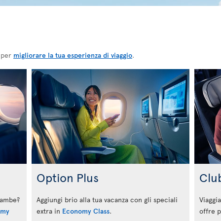
, per
migliorare la tua esperienza di viaggio
.
Option Plus
Clu
 gambe?
Aggiungi brio alla tua vacanza con gli speciali
Viaggia
omy
extra in
Economy Class
.
offre p