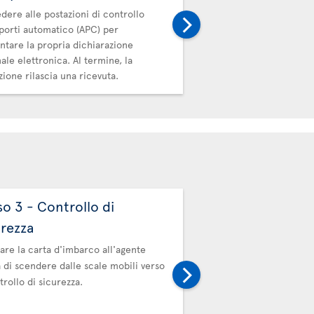
per consegnare la ricev
dere alle postazioni di controllo
porti automatico (APC) per
ntare la propria dichiarazione
ale elettronica. Al termine, la
zione rilascia una ricevuta.
so 3 - Controllo di
Passo 4 - Contro
urezza
passaporti autom
are la carta d'imbarco all'agente
Procedere alle postazion
 di scendere dalle scale mobili verso
passaporti automatico (
trollo di sicurezza.
presentare la propria di
elettronica alla dogana de
termine, la postazione ri