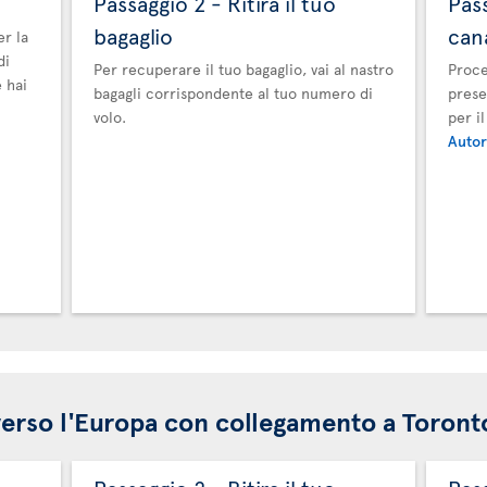
Passaggio 2 - Ritira il tuo
Pas
bagaglio
can
er la
di
Per recuperare il tuo bagaglio, vai al nastro
Proce
 hai
bagagli corrispondente al tuo numero di
prese
volo.
per i
Autor
i verso l'Europa con collegamento a Toront