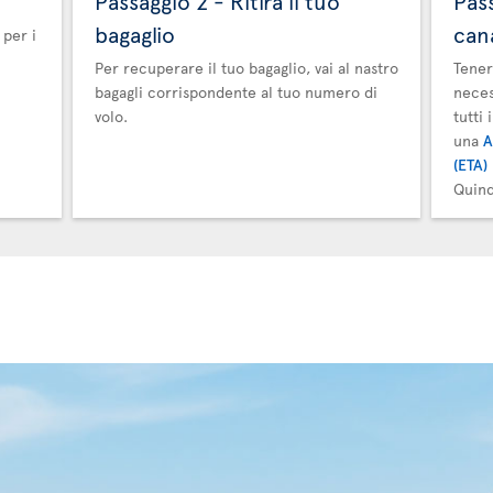
Passaggio 2 - Ritira il tuo
Pas
bagaglio
can
 per i
Per recuperare il tuo bagaglio, vai al nastro
Tener
bagagli corrispondente al tuo numero di
neces
volo.
tutti
una
A
(ETA)
Quind