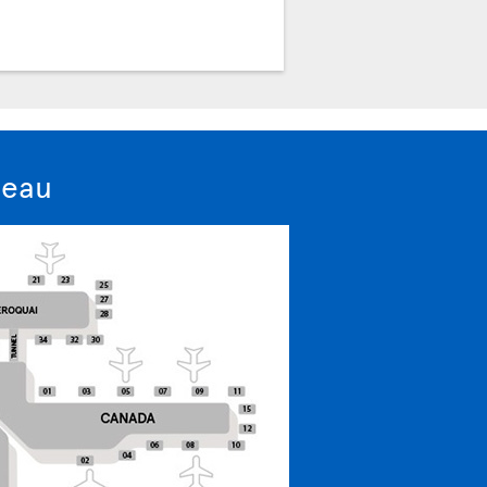
ricevuta.
deau