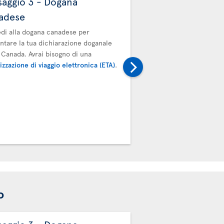
saggio 3 - Dogana
Passaggio 4 - con
adese
bagagli
di alla dogana canadese per
Devi consegnare i bagagli
ntare la tua dichiarazione doganale
prossimo volo. Procedi a
l Canada. Avrai bisogno di una
trasferimento di Air Tran
izzazione di viaggio elettronica (ETA)
.
d'imbarco e l'etichetta 
saranno convalidate dal 
collegamento.
o