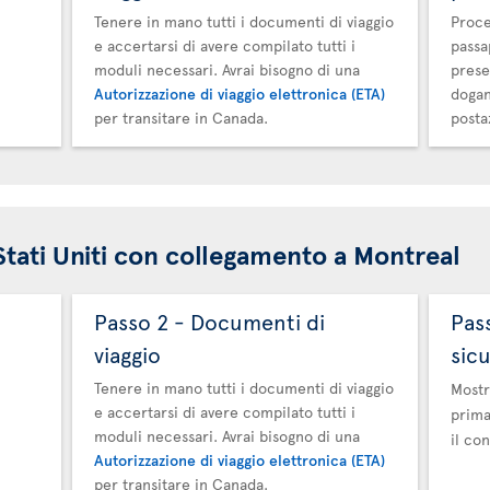
Tenere in mano tutti i documenti di viaggio
Proce
e accertarsi di avere compilato tutti i
passa
moduli necessari. Avrai bisogno di una
prese
Autorizzazione di viaggio elettronica (ETA)
dogan
per transitare in Canada.
posta
 Stati Uniti con collegamento a Montreal
Passo 2 - Documenti di
Pas
viaggio
sic
Tenere in mano tutti i documenti di viaggio
Mostr
e accertarsi di avere compilato tutti i
prima
moduli necessari. Avrai bisogno di una
il con
Autorizzazione di viaggio elettronica (ETA)
per transitare in Canada.