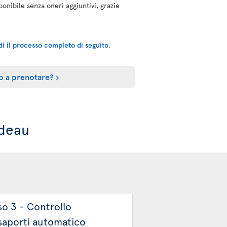
ponibile senza oneri aggiuntivi, grazie
di il processo completo di seguito
.
o a prenotare?
udeau
so 3 - Controllo
Passo 4 - Dogan
saporti automatico
Procedere quindi alla d