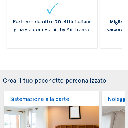
Partenze da
oltre 20 città
italiane
Miglior
grazie a connectair by Air Transat
vacanze
Crea il tuo pacchetto personalizzato
Sistemazione à la carte
Noleggi