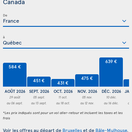
Canada
De
à
639 €
584 €
475 €
451 €
431 €
4
AOÛT 2026
SEPT. 2026
OCT. 2026
NOV. 2026
DÉC. 2026
JAN
29 août
05 sept.
11 oct.
05 nov.
10 déc.
3
au 06 sept.
au 13 sept.
au 18 oct.
au 12 nov.
au 16 déc.
au
*Les prix indiqués sont pour un vol aller-retour et incluent les taxes et les
frais
Voir les offres au départ de
Bruxelles
et de
Bâle-Mulhouse
.