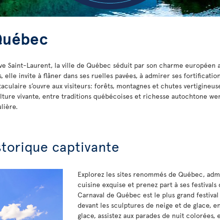
 Québec
uve Saint-Laurent, la ville de Québec séduit par son charme européen
elle invite à flâner dans ses ruelles pavées, à admirer ses fortificatio
aculaire s’ouvre aux visiteurs: forêts, montagnes et chutes vertigineus
ture vivante, entre traditions québécoises et richesse autochtone wend
lière.
storique captivante
Explorez les sites renommés de Québec, admi
cuisine exquise et prenez part à ses festivals 
Carnaval de Québec est le plus grand festiva
devant les sculptures de neige et de glace, 
glace, assistez aux parades de nuit colorées, 