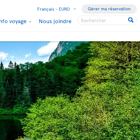
Gérer ma réservation
Français -
EURO
Info voyage
Nous joindre