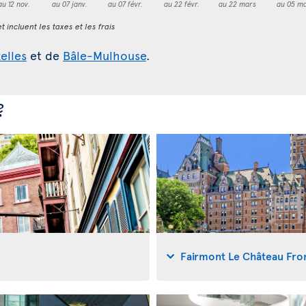
au 12 nov.
au 07 janv.
au 07 févr.
au 22 févr.
au 22 mars
au 05 ma
t incluent les taxes et les frais
elles
et de
Bâle-Mulhouse
.
?
Fairmont Le Château Fro