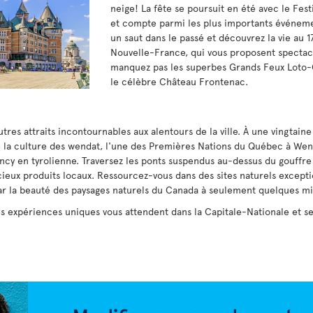
neige! La fête se poursuit en été avec le Fest
et compte parmi les plus importants événeme
un saut dans le passé et découvrez la vie au 1
Nouvelle-France, qui vous proposent spectacl
manquez pas les superbes Grands Feux Loto-Q
le célèbre Château Frontenac.
utres attraits incontournables aux alentours de la ville. À une vingta
de la culture des wendat, l'une des Premières Nations du Québec à Wend
cy en tyrolienne. Traversez les ponts suspendus au-dessus du gouffre
icieux produits locaux. Ressourcez-vous dans des sites naturels except
r la beauté des paysages naturels du Canada à seulement quelques mi
 expériences uniques vous attendent dans la Capitale-Nationale et se