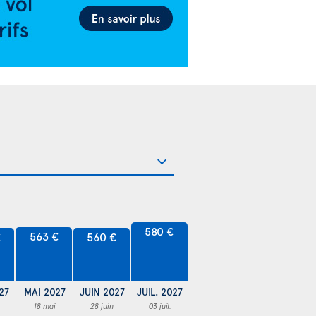
580 €
563 €
€
560 €
27
MAI 2027
JUIN 2027
JUIL. 2027
18 mai
28 juin
03 juil.