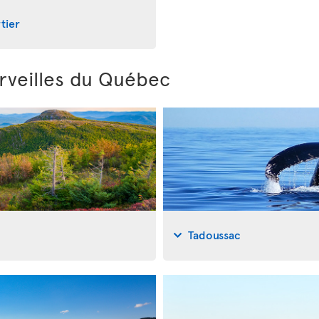
tier
rveilles du Québec
Tadoussac