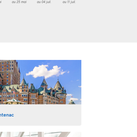
i
au 25 mai
au 04 juil.
au 11 juil.
ntenac