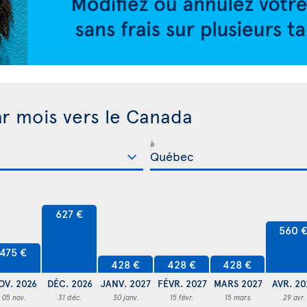
ar mois vers le Canada
à
627 €
560 
475 €
428 €
428 €
428 €
OV. 2026
DÉC. 2026
JANV. 2027
FÉVR. 2027
MARS 2027
AVR. 20
05 nov.
31 déc.
30 janv.
15 févr.
15 mars
29 avr.