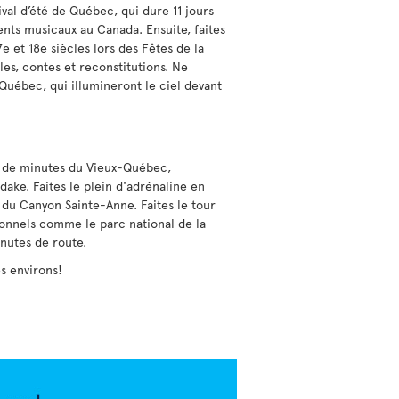
ival d’été de Québec, qui dure 11 jours
nts musicaux au Canada. Ensuite, faites
7e et 18e siècles lors des Fêtes de la
es, contes et reconstitutions. Ne
uébec, qui illumineront le ciel devant
ine de minutes du Vieux-Québec,
ake. Faites le plein d'adrénaline en
 du Canyon Sainte-Anne. Faites le tour
ionnels comme le parc national de la
nutes de route.
s environs!