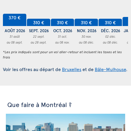
370 €
3
310 €
310 €
310 €
310 €
AOÛT 2026
SEPT. 2026
OCT. 2026
NOV. 2026
DÉC. 2026
JAN
31 août
22 sept.
31 oct.
30 nov.
02 déc.
3
au 08 sept.
au 28 sept.
au 08 nov.
au 08 déc.
au 08 déc.
au
*Les prix indiqués sont pour un vol aller-retour et incluent les taxes et les
frais
Voir les offres au départ de
Bruxelles
et de
Bâle-Mulhouse
.
Que faire à Montréal ?